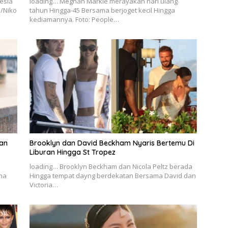
esia
loading… Meghan Markle merayakan hari ulang
o/Niko
tahun Hingga-45 Bersama berjoget kecil Hingga
kediamannya. Foto: People…
an
Brooklyn dan David Beckham Nyaris Bertemu Di
Liburan Hingga St Tropez
loading… Brooklyn Beckham dan Nicola Peltz berada
na
Hingga tempat dayng berdekatan Bersama David dan
Victoria…