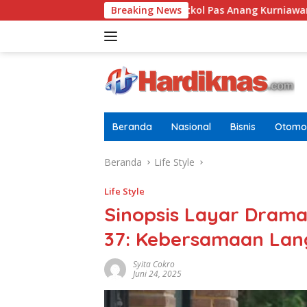
Langsung
ia Dewasa
Letkol Pas Anang Kurniawan Resmi Jabat Dan
Breaking News
ke
konten
Beranda
Nasional
Bisnis
Otomot
Beranda
Life Style
Life Style
Sinopsis Layar Drama
37: Kebersamaan Lan
Syita Cokro
Juni 24, 2025