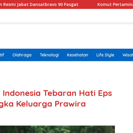
satbravo 90 Pasgat
Komut Pertamina Tegaskan Tak B
if
Olahraga
Teknologi
Kesehatan
Life Style
Wisa
band
 Indonesia Tebaran Hati Eps
gka Keluarga Prawira