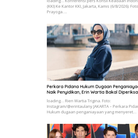
loading… Konferensi pers Konsil Keadaan Indon
(KKI) Ke Kantor KKI, Jakarta, Kamis (6/8/2026). Fot
Prayoga….
Perkara Pidana Hukum Dugaan Penganiaya
Naik Penyidikan, Erin Wartia Bakal Diperiksa
loading… Rien Wartia Trigina. Foto:
Instagram/@erintaulany JAKARTA – Perkara Pida
Hukum dugaan penganiayaan yang menyeret…