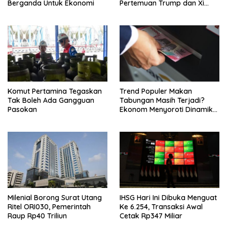
Berganda Untuk Ekonomi
Pertemuan Trump dan Xi
Jinping
Komut Pertamina Tegaskan
Trend Populer Makan
Tak Boleh Ada Gangguan
Tabungan Masih Terjadi?
Pasokan
Ekonom Menyoroti Dinamika
Simpanan Nasabah
Milenial Borong Surat Utang
IHSG Hari Ini Dibuka Menguat
Ritel ORI030, Pemerintah
Ke 6.254, Transaksi Awal
Raup Rp40 Triliun
Cetak Rp347 Miliar