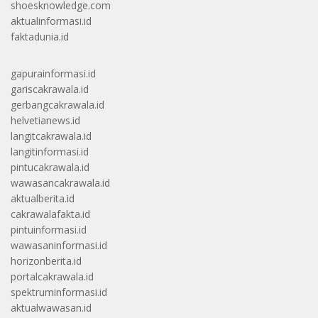
shoesknowledge.com
aktualinformasi.id
faktadunia.id
gapurainformasi.id
gariscakrawala.id
gerbangcakrawala.id
helvetianews.id
langitcakrawala.id
langitinformasi.id
pintucakrawala.id
wawasancakrawala.id
aktualberita.id
cakrawalafakta.id
pintuinformasi.id
wawasaninformasi.id
horizonberita.id
portalcakrawala.id
spektruminformasi.id
aktualwawasan.id