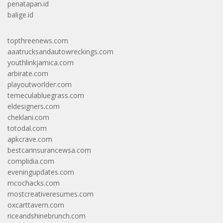
penatapan.id
balige.id
topthreenews.com
aaatrucksandautowreckings.com
youthlinkjamica.com
arbirate.com
playoutworlder.com
temeculabluegrass.com
eldesigners.com
cheklani.com
totodal.com
apkcrave.com
bestcarinsurancewsa.com
complidia.com
eveningupdates.com
mcochacks.com
mostcreativeresumes.com
oxcarttavern.com
riceandshinebrunch.com