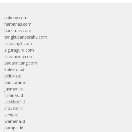
pakcoy.com
harpitnas.com
harkitnas.com
tangkubanperahu.com
sibolangit.com
siguragura.com
simanindo.com
padarincang.com
kolektor.id
pelukis.id
pancoran.id
jasmani.id
cipanas.id
eksklusif.id
inovatif.id
xenia.id
wamena.id
parapat.id