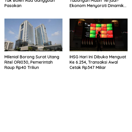
Tak Boleh Ada Gangguan
Tabungan Masih Terjadi?
Pasokan
Ekonom Menyoroti Dinamika
Simpanan Nasabah
Milenial Borong Surat Utang
IHSG Hari Ini Dibuka Menguat
Ritel ORI030, Pemerintah
Ke 6.254, Transaksi Awal
Raup Rp40 Triliun
Cetak Rp347 Miliar
bandar besar starlight princess1000 bagi bonus