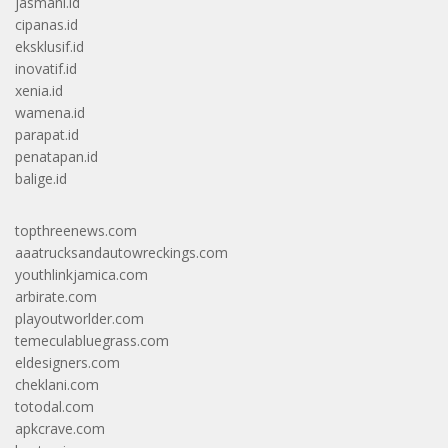
jasmani.id
cipanas.id
eksklusif.id
inovatif.id
xenia.id
wamena.id
parapat.id
penatapan.id
balige.id
topthreenews.com
aaatrucksandautowreckings.com
youthlinkjamica.com
arbirate.com
playoutworlder.com
temeculabluegrass.com
eldesigners.com
cheklani.com
totodal.com
apkcrave.com