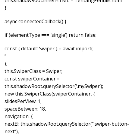
this.shadowRoot.innerHTML = TentangPenulis.html
}
async connectedCallback() {
if (elementType === ‘single’) return false;
const { default: Swiper } = await import(
”
);
this.SwiperClass = Swiper;
const swiperContainer =
this.shadowRoot.querySelector(‘.mySwiper’);
new this.SwiperClass(swiperContainer, {
slidesPerView: 1,
spaceBetween: 18,
navigation: {
nextEl: this.shadowRoot.querySelector(“.swiper-button-
next”),