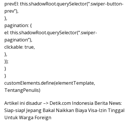
prevEl: this.shadowRoot.querySelector(“.swiper-button-
prev”),
},
pagination: {
el: this.shadowRoot.querySelector(“.swiper-
pagination”),
clickable: true,
},
});
}
}
customElements.define(elementTemplate,
TentangPenulis)
Artikel ini disadur –> Detik.com Indonesia Berita News:
Siap-siap! Jepang Bakal Naikkan Biaya Visa-Izin Tinggal
Untuk Warga Foreign