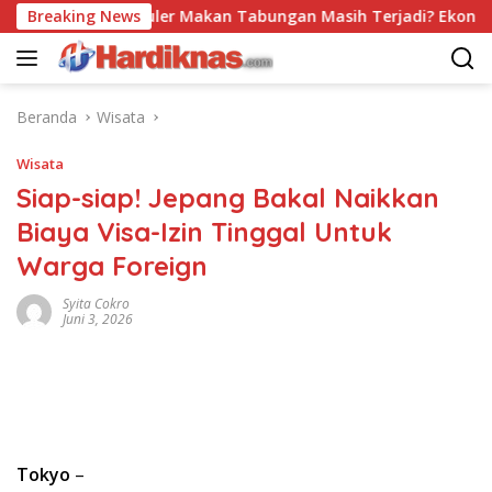
Langsung
Trend Populer Makan Tabungan Masih Terjadi? Ekonom Menyo
Breaking News
ke
konten
Beranda
Wisata
Wisata
Siap-siap! Jepang Bakal Naikkan
Biaya Visa-Izin Tinggal Untuk
Warga Foreign
Syita Cokro
Juni 3, 2026
Tokyo
–