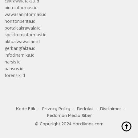
cakrawalafakta.id
pintuinformasi.id
wawasaninformasi.id
horizonberita.id
portalcakrawala.id
spektruminformasi.id
aktualwawasan.id
gerbangfakta.id
infodinamika.id
narsis.id
pansos.id
forensik.id
Kode Etik
Privacy Policy
Redaksi
Disclaimer
Pedoman Media Siber
© Copyright 2024
Hardiknas.com