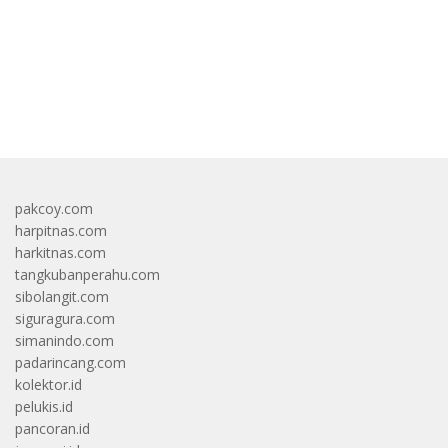
bandar besar starlight princess1000 bagi bonus
pakcoy.com
harpitnas.com
harkitnas.com
tangkubanperahu.com
sibolangit.com
siguragura.com
simanindo.com
padarincang.com
kolektor.id
pelukis.id
pancoran.id