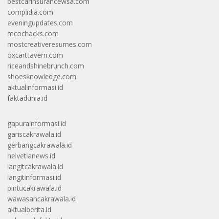
bestcarinsurancewsa.com
complidia.com
eveningupdates.com
mcochacks.com
mostcreativeresumes.com
oxcarttavern.com
riceandshinebrunch.com
shoesknowledge.com
aktualinformasi.id
faktadunia.id
gapurainformasi.id
gariscakrawala.id
gerbangcakrawala.id
helvetianews.id
langitcakrawala.id
langitinformasi.id
pintucakrawala.id
wawasancakrawala.id
aktualberita.id