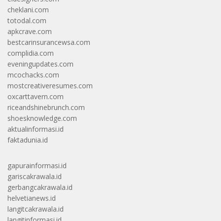
cheklani.com
totodal.com
apkcrave.com
bestcarinsurancewsa.com
complidia.com
eveningupdates.com
mcochacks.com
mostcreativeresumes.com
oxcarttavern.com
riceandshinebrunch.com
shoesknowledge.com
aktualinformasi.id
faktadunia.id
gapurainformasi.id
gariscakrawala.id
gerbangcakrawala.id
helvetianews.id
langitcakrawala.id
langitinformasi.id