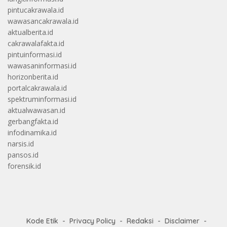
pintucakrawala.id
wawasancakrawala.id
aktualberita.id
cakrawalafakta.id
pintuinformasi.id
wawasaninformasi.id
horizonberita.id
portalcakrawala.id
spektruminformasi.id
aktualwawasan.id
gerbangfakta.id
infodinamika.id
narsis.id
pansos.id
forensik.id
Kode Etik
Privacy Policy
Redaksi
Disclaimer