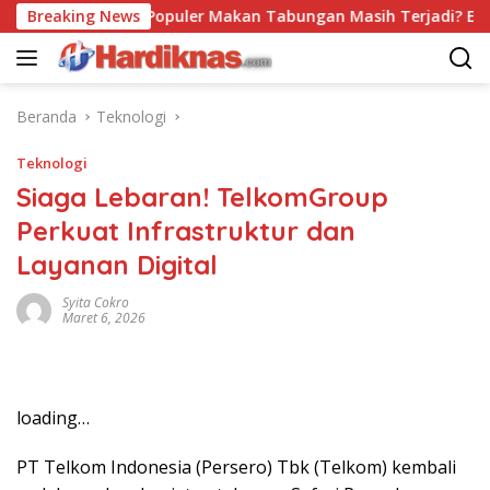
Langsung
Breaking News
Trend Populer Makan Tabungan Masih Terjadi? Ekonom M
ke
konten
Beranda
Teknologi
Teknologi
Siaga Lebaran! TelkomGroup
Perkuat Infrastruktur dan
Layanan Digital
Syita Cokro
Maret 6, 2026
loading…
PT Telkom Indonesia (Persero) Tbk (Telkom) kembali