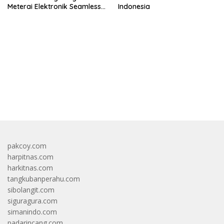
Meterai Elektronik Seamless
Indonesia
Di Layanan Karantina
bandar besar starlight princess1000 bagi bonus
pakcoy.com
harpitnas.com
harkitnas.com
tangkubanperahu.com
sibolangit.com
siguragura.com
simanindo.com
padarincang.com