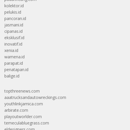
kolektor.id
pelukis.id
pancoran.id
jasmani.id
cipanas.id
eksklusif.id
inovatif.id
xenia.id
wamena.id
parapat.id
penatapan.id
balige.id
topthreenews.com
aaatrucksandautowreckings.com
youthlinkjamica.com
arbirate.com
playoutworlder.com
temeculabluegrass.com
eldesigners.com