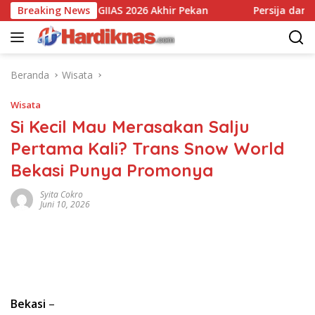
Langsung
th Suzuki GIIAS 2026 Akhir Pekan
Breaking News
Persija dan Bank Jak
ke
konten
Beranda
Wisata
Wisata
Si Kecil Mau Merasakan Salju
Pertama Kali? Trans Snow World
Bekasi Punya Promonya
Syita Cokro
Juni 10, 2026
Bekasi
–