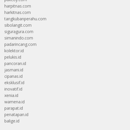
harpitnas.com
harkitnas.com
tangkubanperahu.com
sibolangit.com
siguragura.com
simanindo.com
padarincang.com
kolektor.id
pelukis.id
pancoran.id
jasmani.id
cipanas.id
eksklusif.id
inovatif.id
xenia.id
wamena.id
parapat.id
penatapan.id
balige.id