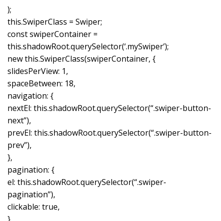
);
this.SwiperClass = Swiper;
const swiperContainer =
this.shadowRoot.querySelector(‘.mySwiper’);
new this.SwiperClass(swiperContainer, {
slidesPerView: 1,
spaceBetween: 18,
navigation: {
nextEl: this.shadowRoot.querySelector(“.swiper-button-
next”),
prevEl: this.shadowRoot.querySelector(“.swiper-button-
prev”),
},
pagination: {
el: this.shadowRoot.querySelector(“.swiper-
pagination”),
clickable: true,
},