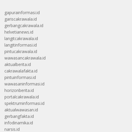
gapurainformasi.id
gariscakrawala.id
gerbangcakrawala.id
helvetianews.id
langitcakrawala.id
langitinformasi.id
pintucakrawala.id
wawasancakrawala.id
aktualberita.id
cakrawalafakta.id
pintuinformasi.id
wawasaninformasi.id
horizonberita.id
portalcakrawala.id
spektruminformasi.id
aktualwawasan.id
gerbangfakta.id
infodinamika.id
narsis.id