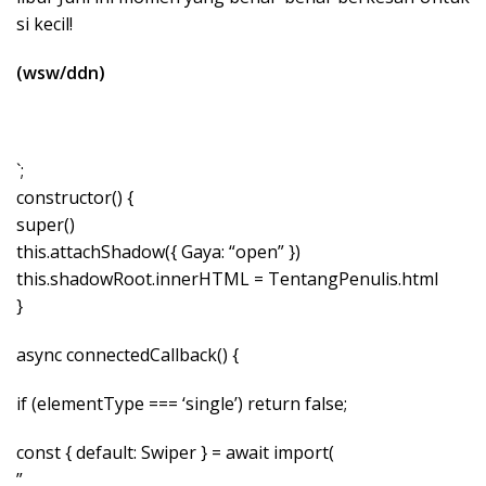
si kecil!
(wsw/ddn)
`;
constructor() {
super()
this.attachShadow({ Gaya: “open” })
this.shadowRoot.innerHTML = TentangPenulis.html
}
async connectedCallback() {
if (elementType === ‘single’) return false;
const { default: Swiper } = await import(
”