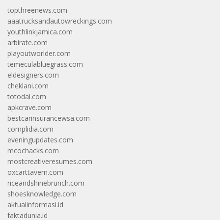
topthreenews.com
aaatrucksandautowreckings.com
youthlinkjamica.com
arbirate.com
playoutworlder.com
temeculabluegrass.com
eldesigners.com
cheklani.com
totodal.com
apkcrave.com
bestcarinsurancewsa.com
complidia.com
eveningupdates.com
mcochacks.com
mostcreativeresumes.com
oxcarttavern.com
riceandshinebrunch.com
shoesknowledge.com
aktualinformasi.id
faktadunia.id