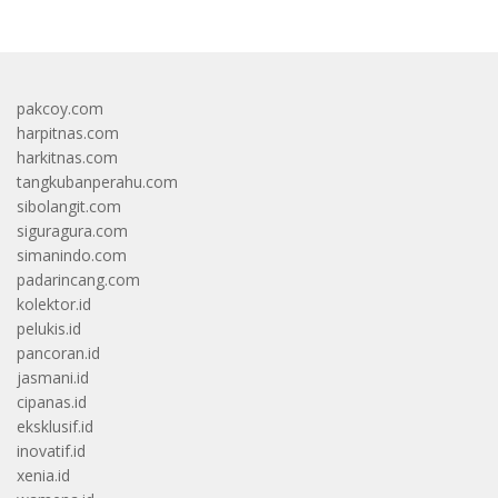
pakcoy.com
harpitnas.com
harkitnas.com
tangkubanperahu.com
sibolangit.com
siguragura.com
simanindo.com
padarincang.com
kolektor.id
pelukis.id
pancoran.id
jasmani.id
cipanas.id
eksklusif.id
inovatif.id
xenia.id