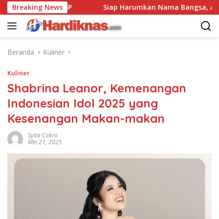
Langsung
i Industri ISP
Breaking News
Siap Harumkan Nama Bangsa, Audrey Bia
ke
konten
Beranda
Kuliner
Kuliner
Shabrina Leanor, Kemenangan
Indonesian Idol 2025 yang
Kesenangan Makan-makan
Syita Cokro
Mei 21, 2025