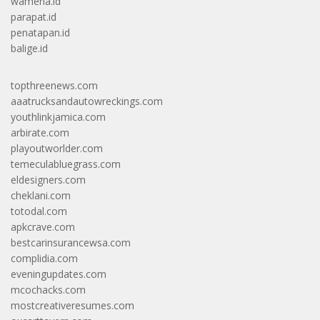
wamena.id
parapat.id
penatapan.id
balige.id
topthreenews.com
aaatrucksandautowreckings.com
youthlinkjamica.com
arbirate.com
playoutworlder.com
temeculabluegrass.com
eldesigners.com
cheklani.com
totodal.com
apkcrave.com
bestcarinsurancewsa.com
complidia.com
eveningupdates.com
mcochacks.com
mostcreativeresumes.com