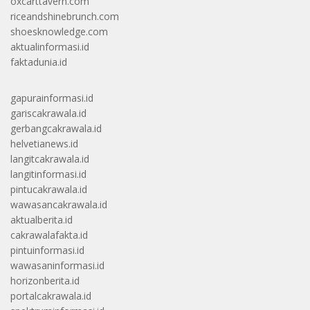
oxcarttavern.com
riceandshinebrunch.com
shoesknowledge.com
aktualinformasi.id
faktadunia.id
gapurainformasi.id
gariscakrawala.id
gerbangcakrawala.id
helvetianews.id
langitcakrawala.id
langitinformasi.id
pintucakrawala.id
wawasancakrawala.id
aktualberita.id
cakrawalafakta.id
pintuinformasi.id
wawasaninformasi.id
horizonberita.id
portalcakrawala.id