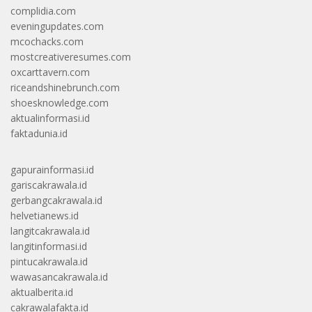
complidia.com
eveningupdates.com
mcochacks.com
mostcreativeresumes.com
oxcarttavern.com
riceandshinebrunch.com
shoesknowledge.com
aktualinformasi.id
faktadunia.id
gapurainformasi.id
gariscakrawala.id
gerbangcakrawala.id
helvetianews.id
langitcakrawala.id
langitinformasi.id
pintucakrawala.id
wawasancakrawala.id
aktualberita.id
cakrawalafakta.id