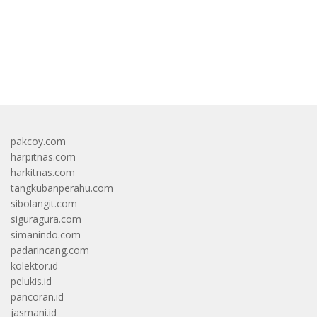
bandar besar starlight princess1000 bagi bonus
pakcoy.com
harpitnas.com
harkitnas.com
tangkubanperahu.com
sibolangit.com
siguragura.com
simanindo.com
padarincang.com
kolektor.id
pelukis.id
pancoran.id
jasmani.id