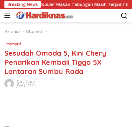
Langsung
Breaking News
Trend Populer Makan Tabungan Masih Terjadi? Ekonom 
ke
konten
Beranda
Otomotif
Otomotif
Sesudah Omoda 5, Kini Chery
Penarikan Kembali Tiggo 5X
Lantaran Sumbu Roda
Syita Cokro
Juni 1, 2024
—