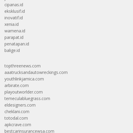
cipanas.id
eksklusif.id
inovatif.id
xenia.id
wamena.id
parapat.id
penatapan.id
balige.id
topthreenews.com
aaatrucksandautowreckings.com
youthlinkjamica.com
arbirate.com
playoutworlder.com
temeculabluegrass.com
eldesigners.com
cheklani.com
totodal.com
apkcrave.com
bestcarinsurancewsa.com