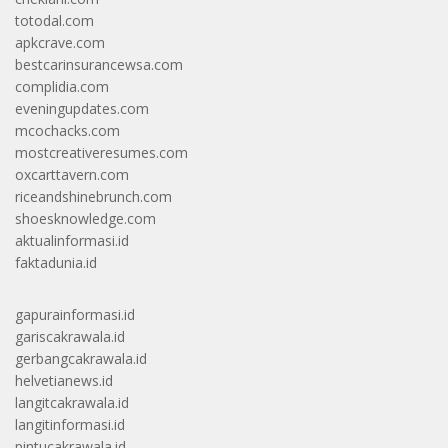
totodal.com
apkcrave.com
bestcarinsurancewsa.com
complidia.com
eveningupdates.com
mcochacks.com
mostcreativeresumes.com
oxcarttavern.com
riceandshinebrunch.com
shoesknowledge.com
aktualinformasi.id
faktadunia.id
gapurainformasi.id
gariscakrawala.id
gerbangcakrawala.id
helvetianews.id
langitcakrawala.id
langitinformasi.id
pintucakrawala.id