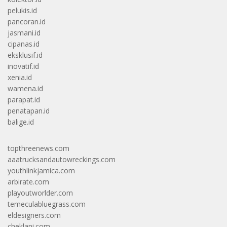
pelukis.id
pancoran.id
jasmani.id
cipanas.id
eksklusif.id
inovatif.id
xenia.id
wamena.id
parapat.id
penatapan.id
balige.id
topthreenews.com
aaatrucksandautowreckings.com
youthlinkjamica.com
arbirate.com
playoutworlder.com
temeculabluegrass.com
eldesigners.com
cheklani.com