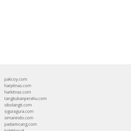
Jam Per Minggu
bandar besar starlight princess1000 bagi bonus
pakcoy.com
harpitnas.com
harkitnas.com
tangkubanperahu.com
sibolangit.com
siguragura.com
simanindo.com
padarincang.com
kolektor.id