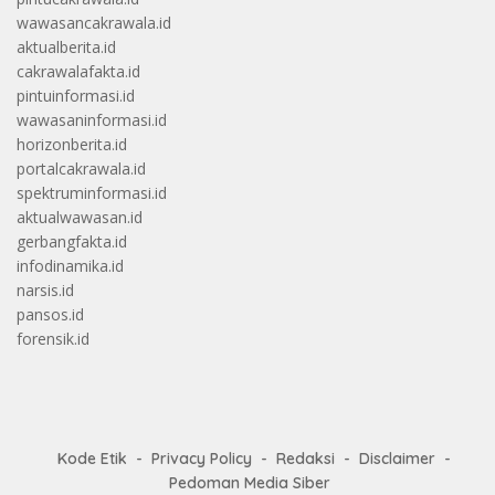
wawasancakrawala.id
aktualberita.id
cakrawalafakta.id
pintuinformasi.id
wawasaninformasi.id
horizonberita.id
portalcakrawala.id
spektruminformasi.id
aktualwawasan.id
gerbangfakta.id
infodinamika.id
narsis.id
pansos.id
forensik.id
Kode Etik
Privacy Policy
Redaksi
Disclaimer
Pedoman Media Siber