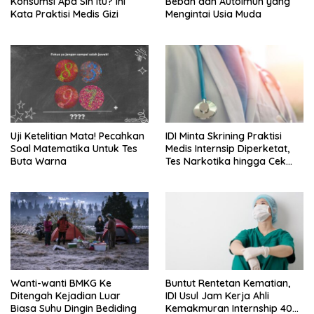
Konsumsi Apa Sih Itu? Ini
Beban dan Autoimun yang
Kata Praktisi Medis Gizi
Mengintai Usia Muda
Uji Ketelitian Mata! Pecahkan
IDI Minta Skrining Praktisi
Soal Matematika Untuk Tes
Medis Internsip Diperketat,
Buta Warna
Tes Narkotika hingga Cek
PMS
Wanti-wanti BMKG Ke
Buntut Rentetan Kematian,
Ditengah Kejadian Luar
IDI Usul Jam Kerja Ahli
Biasa Suhu Dingin Bediding
Kemakmuran Internship 40