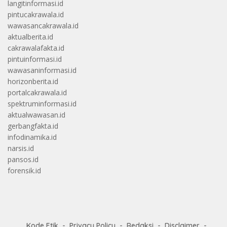
langitinformasi.id
pintucakrawala.id
wawasancakrawala.id
aktualberita.id
cakrawalafakta.id
pintuinformasi.id
wawasaninformasi.id
horizonberita.id
portalcakrawala.id
spektruminformasi.id
aktualwawasan.id
gerbangfakta.id
infodinamika.id
narsis.id
pansos.id
forensik.id
Kode Etik
Privacy Policy
Redaksi
Disclaimer