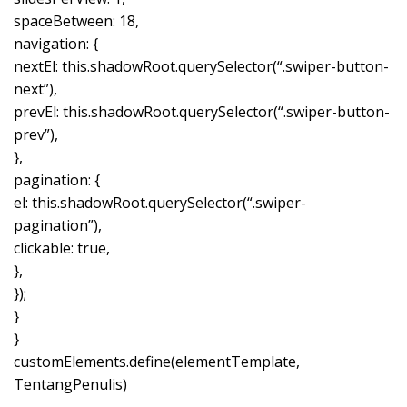
spaceBetween: 18,
navigation: {
nextEl: this.shadowRoot.querySelector(“.swiper-button-
next”),
prevEl: this.shadowRoot.querySelector(“.swiper-button-
prev”),
},
pagination: {
el: this.shadowRoot.querySelector(“.swiper-
pagination”),
clickable: true,
},
});
}
}
customElements.define(elementTemplate,
TentangPenulis)