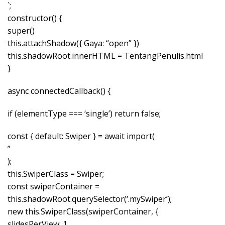
`;
constructor() {
super()
this.attachShadow({ Gaya: “open” })
this.shadowRoot.innerHTML = TentangPenulis.html
}
async connectedCallback() {
if (elementType === ‘single’) return false;
const { default: Swiper } = await import(
”
);
this.SwiperClass = Swiper;
const swiperContainer =
this.shadowRoot.querySelector(‘.mySwiper’);
new this.SwiperClass(swiperContainer, {
slidesPerView: 1,