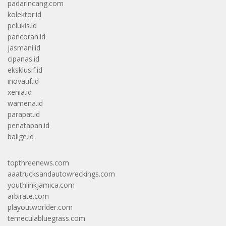
padarincang.com
kolektor.id
pelukis.id
pancoran.id
jasmani.id
cipanas.id
eksklusif.id
inovatif.id
xenia.id
wamena.id
parapat.id
penatapan.id
balige.id
topthreenews.com
aaatrucksandautowreckings.com
youthlinkjamica.com
arbirate.com
playoutworlder.com
temeculabluegrass.com