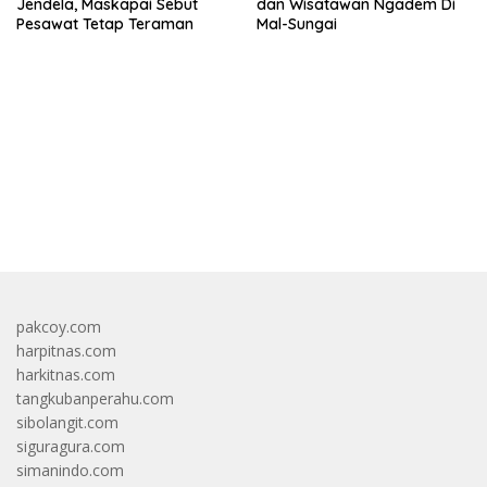
Jendela, Maskapai Sebut
dan Wisatawan Ngadem Di
Pesawat Tetap Teraman
Mal-Sungai
bandar besar starlight princess1000 bagi bonus
pakcoy.com
harpitnas.com
harkitnas.com
tangkubanperahu.com
sibolangit.com
siguragura.com
simanindo.com