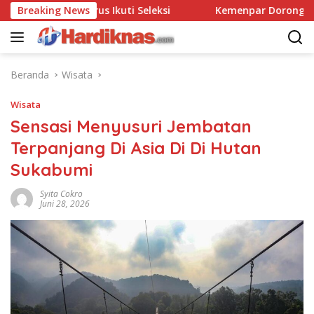
Langsung
arus Ikuti Seleksi
Breaking News
Kemenpar Dorong Wisata Yacht Cip
ke
konten
Beranda
Wisata
Wisata
Sensasi Menyusuri Jembatan
Terpanjang Di Asia Di Di Hutan
Sukabumi
Syita Cokro
Juni 28, 2026