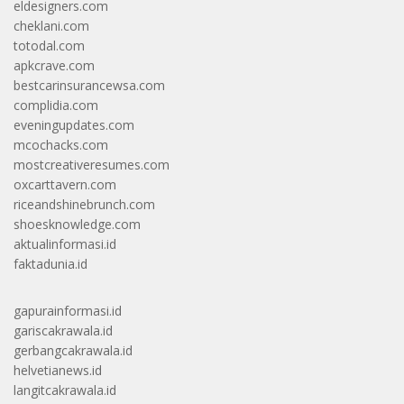
eldesigners.com
cheklani.com
totodal.com
apkcrave.com
bestcarinsurancewsa.com
complidia.com
eveningupdates.com
mcochacks.com
mostcreativeresumes.com
oxcarttavern.com
riceandshinebrunch.com
shoesknowledge.com
aktualinformasi.id
faktadunia.id
gapurainformasi.id
gariscakrawala.id
gerbangcakrawala.id
helvetianews.id
langitcakrawala.id