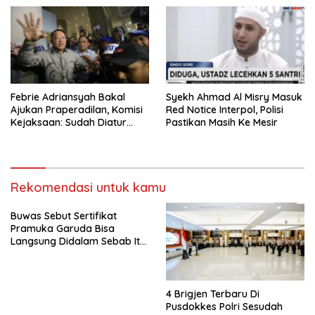
Febrie Adriansyah Bakal
Syekh Ahmad Al Misry Masuk
Ajukan Praperadilan, Komisi
Red Notice Interpol, Polisi
Kejaksaan: Sudah Diatur
Pastikan Masih Ke Mesir
Hukum Kegiatan
Rekomendasi untuk kamu
Buwas Sebut Sertifikat
Pramuka Garuda Bisa
Langsung Didalam Sebab Itu
Polisi Tanpa Tes, Polri: Tetap
Harus Ikuti Seleksi
4 Brigjen Terbaru Di
Pusdokkes Polri Sesudah