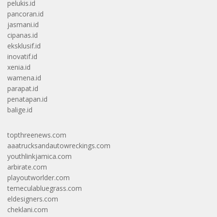
pelukis.id
pancoran.id
jasmani.id
cipanas.id
eksklusif.id
inovatif.id
xenia.id
wamena.id
parapat.id
penatapan.id
balige.id
topthreenews.com
aaatrucksandautowreckings.com
youthlinkjamica.com
arbirate.com
playoutworlder.com
temeculabluegrass.com
eldesigners.com
cheklani.com