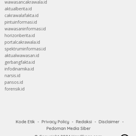
wawasancakrawala.id
aktualberita.id
cakrawalafakta.id
pintuinformasi.id
wawasaninformasi.id
horizonberita.id
portalcakrawala.id
spektruminformasi.id
aktualwawasan.id
gerbangfakta.id
infodinamika.id
narsis.id
pansos.id
forensik.id
Kode Etik
Privacy Policy
Redaksi
Disclaimer
Pedoman Media Siber