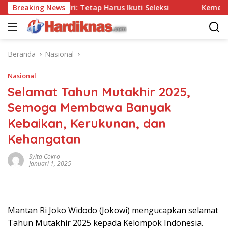
Langsung
a Tes, Polri: Tetap Harus Ikuti Seleksi
Breaking News
Kemenpar Doro
ke
konten
Beranda
Nasional
Nasional
Selamat Tahun Mutakhir 2025,
Semoga Membawa Banyak
Kebaikan, Kerukunan, dan
Kehangatan
Syita Cokro
Januari 1, 2025
Mantan Ri Joko Widodo (Jokowi) mengucapkan selamat
Tahun Mutakhir 2025 kepada Kelompok Indonesia.