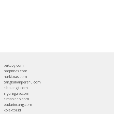
bandar besar starlight princess1000 bagi bonus
pakcoy.com
harpitnas.com
harkitnas.com
tangkubanperahu.com
sibolangit.com
siguragura.com
simanindo.com
padarincang.com
kolektor.id