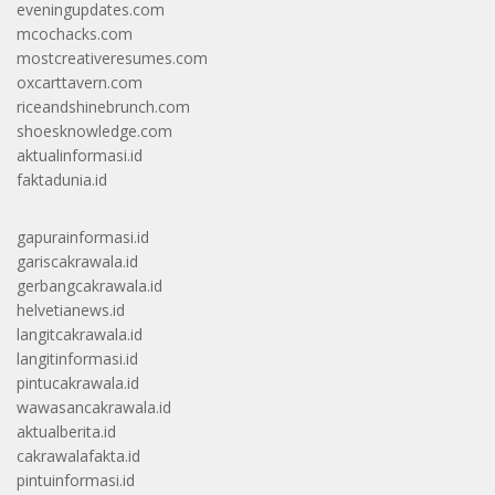
eveningupdates.com
mcochacks.com
mostcreativeresumes.com
oxcarttavern.com
riceandshinebrunch.com
shoesknowledge.com
aktualinformasi.id
faktadunia.id
gapurainformasi.id
gariscakrawala.id
gerbangcakrawala.id
helvetianews.id
langitcakrawala.id
langitinformasi.id
pintucakrawala.id
wawasancakrawala.id
aktualberita.id
cakrawalafakta.id
pintuinformasi.id