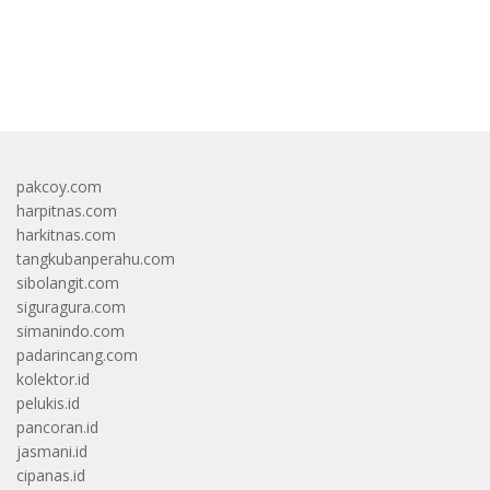
bandar besar starlight princess1000 bagi bonus
pakcoy.com
harpitnas.com
harkitnas.com
tangkubanperahu.com
sibolangit.com
siguragura.com
simanindo.com
padarincang.com
kolektor.id
pelukis.id
pancoran.id
jasmani.id
cipanas.id