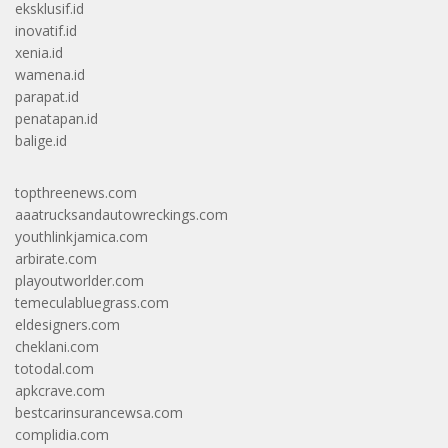
eksklusif.id
inovatif.id
xenia.id
wamena.id
parapat.id
penatapan.id
balige.id
topthreenews.com
aaatrucksandautowreckings.com
youthlinkjamica.com
arbirate.com
playoutworlder.com
temeculabluegrass.com
eldesigners.com
cheklani.com
totodal.com
apkcrave.com
bestcarinsurancewsa.com
complidia.com