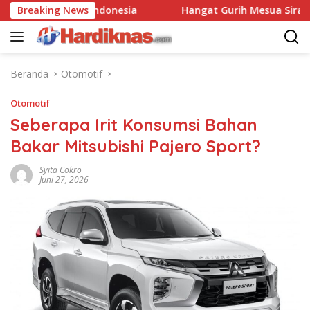
Langsung
a Hingga Indonesia
Breaking News
Hangat Gurih Mesua Siram Claypot
ke
konten
Beranda
Otomotif
Otomotif
Seberapa Irit Konsumsi Bahan
Bakar Mitsubishi Pajero Sport?
Syita Cokro
Juni 27, 2026