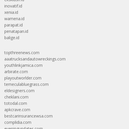
inovatif.id
xenia.id
wamena.id
parapat.id
penatapan.id
balige.id
topthreenews.com
aaatrucksandautowreckings.com
youthlinkjamica.com
arbirate.com
playoutworlder.com
temeculabluegrass.com
eldesigners.com
cheklani.com
totodal.com
apkcrave.com
bestcarinsurancewsa.com
complidia.com
eveningupdates.com