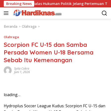
Langsung
hina Saling Balas Hukuman Politik Jelang Pertemuan Trump dan 
Breaking News
ke
konten
Beranda
Olahraga
Olahraga
Scorpion FC U-15 dan Samba
Persada Women U-18 Bersama
Sebab Itu Kemenangan
Syita Cokro
Juni 1, 2026
loading…
Hydroplus Soccer League Kudus: Scorpion FC U-15 dan