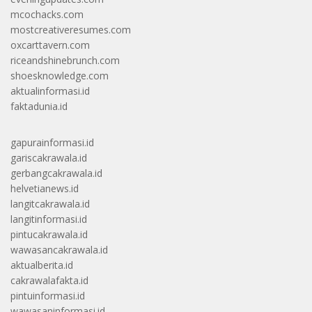
mcochacks.com
mostcreativeresumes.com
oxcarttavern.com
riceandshinebrunch.com
shoesknowledge.com
aktualinformasi.id
faktadunia.id
gapurainformasi.id
gariscakrawala.id
gerbangcakrawala.id
helvetianews.id
langitcakrawala.id
langitinformasi.id
pintucakrawala.id
wawasancakrawala.id
aktualberita.id
cakrawalafakta.id
pintuinformasi.id
wawasaninformasi.id