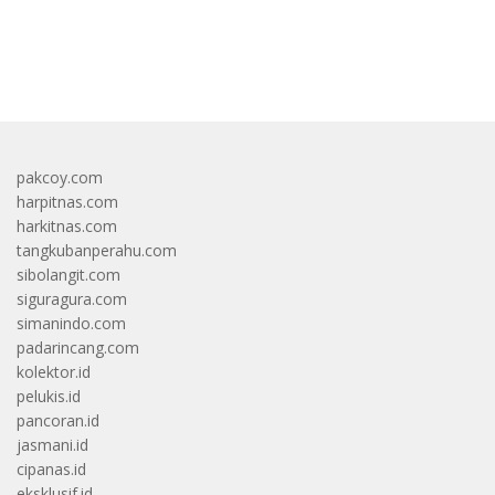
bandar besar starlight princess1000 bagi bonus
pakcoy.com
harpitnas.com
harkitnas.com
tangkubanperahu.com
sibolangit.com
siguragura.com
simanindo.com
padarincang.com
kolektor.id
pelukis.id
pancoran.id
jasmani.id
cipanas.id
eksklusif.id