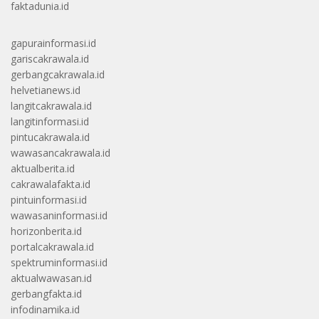
faktadunia.id
gapurainformasi.id
gariscakrawala.id
gerbangcakrawala.id
helvetianews.id
langitcakrawala.id
langitinformasi.id
pintucakrawala.id
wawasancakrawala.id
aktualberita.id
cakrawalafakta.id
pintuinformasi.id
wawasaninformasi.id
horizonberita.id
portalcakrawala.id
spektruminformasi.id
aktualwawasan.id
gerbangfakta.id
infodinamika.id