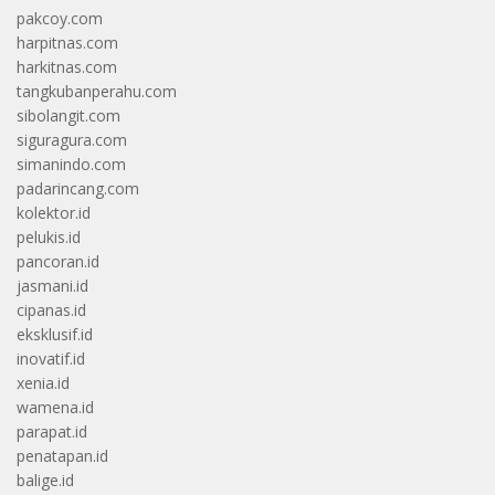
pakcoy.com
harpitnas.com
harkitnas.com
tangkubanperahu.com
sibolangit.com
siguragura.com
simanindo.com
padarincang.com
kolektor.id
pelukis.id
pancoran.id
jasmani.id
cipanas.id
eksklusif.id
inovatif.id
xenia.id
wamena.id
parapat.id
penatapan.id
balige.id