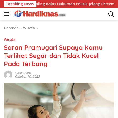
Langsung
AS-China Saling Balas Hukuman Politik Jelang Pertemuan Tru
Breaking News
ke
konten
Beranda
Wisata
Wisata
Saran Pramugari Supaya Kamu
Terlihat Segar dan Tidak Kucel
Pada Terbang
Syita Cokro
Oktober 10, 2025