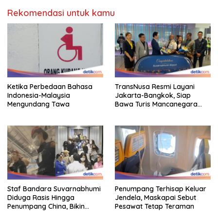
Rekomendasi untuk kamu
Ketika Perbedaan Bahasa
TransNusa Resmi Layani
Indonesia-Malaysia
Jakarta-Bangkok, Siap
Mengundang Tawa
Bawa Turis Mancanegara
Hingga Indonesia
Staf Bandara Suvarnabhumi
Penumpang Terhisap Keluar
Diduga Rasis Hingga
Jendela, Maskapai Sebut
Penumpang China, Bikin
Pesawat Tetap Teraman
Gestur Mata Sipit