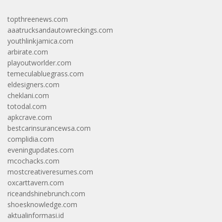
topthreenews.com
aaatrucksandautowreckings.com
youthlinkjamica.com
arbirate.com
playoutworlder.com
temeculabluegrass.com
eldesigners.com
cheklani.com
totodal.com
apkcrave.com
bestcarinsurancewsa.com
complidia.com
eveningupdates.com
mcochacks.com
mostcreativeresumes.com
oxcarttavern.com
riceandshinebrunch.com
shoesknowledge.com
aktualinformasi.id