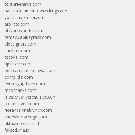
topthreenews.com
aaatrucksandautowreckings.com
youthlinkjamica.com
arbirate.com
playoutworlder.com
temeculabluegrass.com
eldesigners.com
cheklani.com
totodal.com
apkcrave.com
bestcarinsurancewsa.com
complidia.com
eveningupdates.com
mcochacks.com
mostcreativeresumes.com
oxcarttavern.com
riceandshinebrunch.com
shoesknowledge.com
aktualinformasi.id
faktadunia.id