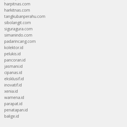
harpitnas.com
harkitnas.com
tangkubanperahu.com
sibolangit.com
siguragura.com
simanindo.com
padarincang.com
kolektor.id
pelukis.id
pancoran.id
jasmani.id
cipanas.id
eksklusif.id
inovatif.id
xenia.id
wamena.id
parapat.id
penatapan.id
balige.id