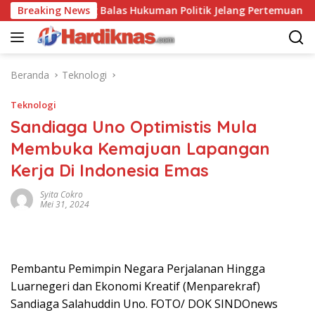
Langsung
-China Saling Balas Hukuman Politik Jelang Pertemuan Trump da
Breaking News
ke
konten
Beranda
Teknologi
Teknologi
Sandiaga Uno Optimistis Mula
Membuka Kemajuan Lapangan
Kerja Di Indonesia Emas
Syita Cokro
Mei 31, 2024
Pembantu Pemimpin Negara Perjalanan Hingga
Luarnegeri dan Ekonomi Kreatif (Menparekraf)
Sandiaga Salahuddin Uno. FOTO/ DOK SINDOnews