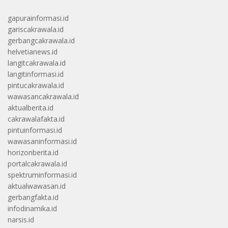
gapurainformasi.id
gariscakrawala.id
gerbangcakrawala.id
helvetianews.id
langitcakrawala.id
langitinformasi.id
pintucakrawala.id
wawasancakrawala.id
aktualberita.id
cakrawalafakta.id
pintuinformasi.id
wawasaninformasi.id
horizonberita.id
portalcakrawala.id
spektruminformasi.id
aktualwawasan.id
gerbangfakta.id
infodinamika.id
narsis.id