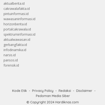
aktualberita.id
cakrawalafakta.id
pintuinformasi.id
wawasaninformasi.id
horizonberita.id
portalcakrawala.id
spektruminformasi.id
aktualwawasan.id
gerbangfakta.id
infodinamika.id
narsis.id
pansos.id
forensik.id
Kode Etik
Privacy Policy
Redaksi
Disclaimer
Pedoman Media Siber
© Copyright 2024
Hardiknas.com