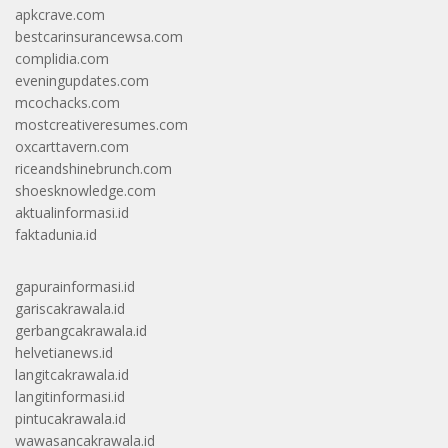
apkcrave.com
bestcarinsurancewsa.com
complidia.com
eveningupdates.com
mcochacks.com
mostcreativeresumes.com
oxcarttavern.com
riceandshinebrunch.com
shoesknowledge.com
aktualinformasi.id
faktadunia.id
gapurainformasi.id
gariscakrawala.id
gerbangcakrawala.id
helvetianews.id
langitcakrawala.id
langitinformasi.id
pintucakrawala.id
wawasancakrawala.id