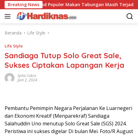
Langsung
an
Breaking News
Trend Populer Makan Tabungan Masih Terjadi? Eko
ke
konten
Beranda
Life Style
Life Style
Sandiaga Tutup Solo Great Sale,
Sukses Ciptakan Lapangan Kerja
Syita Cokro
Juni 2, 2024
Pembantu Pemimpin Negara Perjalanan Ke Luarnegeri
dan Ekonomi Kreatif (Menparekraf) Sandiaga
Salahuddin Uno menutup Solo Great Sale (SGS) 2024.
Peristiwa ini sukses digelar Di bulan Mei. Foto/R August