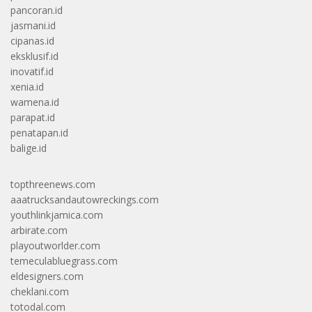
pancoran.id
jasmani.id
cipanas.id
eksklusif.id
inovatif.id
xenia.id
wamena.id
parapat.id
penatapan.id
balige.id
topthreenews.com
aaatrucksandautowreckings.com
youthlinkjamica.com
arbirate.com
playoutworlder.com
temeculabluegrass.com
eldesigners.com
cheklani.com
totodal.com