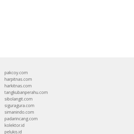
bandar besar starlight princess1000 bagi bonus
pakcoy.com
harpitnas.com
harkitnas.com
tangkubanperahu.com
sibolangit.com
siguragura.com
simanindo.com
padarincang.com
kolektor.id
pelukis.id