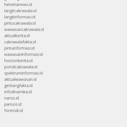
helvetianews.id
langitcakrawala.id
langitinformasi.id
pintucakrawala.id
wawasancakrawala.id
aktualberita.id
cakrawalafakta.id
pintuinformasi.id
wawasaninformasi.id
horizonberita.id
portalcakrawala.id
spektruminformasi.id
aktualwawasan.id
gerbangfakta.id
infodinamika.id
narsis.id
pansos.id
forensik.id