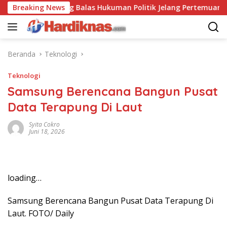
Langsung
S-China Saling Balas Hukuman Politik Jelang Pertemuan Trump d
Breaking News
ke
konten
Beranda
Teknologi
Teknologi
Samsung Berencana Bangun Pusat
Data Terapung Di Laut
Syita Cokro
Juni 18, 2026
loading…
Samsung Berencana Bangun Pusat Data Terapung Di
Laut. FOTO/ Daily