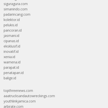
siguragura.com
simanindo.com
padarincang.com
kolektor.id
pelukis.id
pancoran.id
jasmani.id
cipanas.id
eksklusif.id
inovatif.id
xenia.id
wamena.id
parapat.id
penatapan.id
balige.id
topthreenews.com
aaatrucksandautowreckings.com
youthlinkjamica.com
arbirate.com