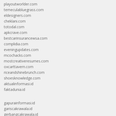
playoutworlder.com
temeculabluegrass.com
eldesigners.com
cheklani.com
totodal.com
apkcrave.com
bestcarinsurancewsa.com
complidia.com
eveningupdates.com
mcochacks.com
mostcreativeresumes.com
oxcarttavern.com
riceandshinebrunch.com
shoesknowledge.com
aktualinformasi.id
faktadunia.id
gapurainformasi.id
gariscakrawala.id
gerbangcakrawala.id