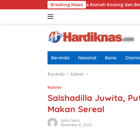
Langsung
pok
Tugasnya Jaga Rumah Kosong dan Bersihkan Hal
Breaking News
ke
konten
Beranda
Nasional
Bisnis
Otomot
Beranda
Kuliner
Kuliner
Salshadilla Juwita, Put
Makan Sereal
Syita Cokro
November 6, 2024