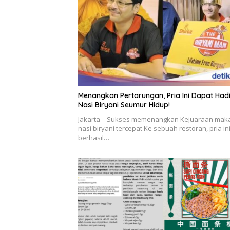
Menangkan Pertarungan, Pria Ini Dapat Had
Nasi Biryani Seumur Hidup!
Jakarta – Sukses memenangkan Kejuaraan mak
nasi biryani tercepat Ke sebuah restoran, pria in
berhasil…