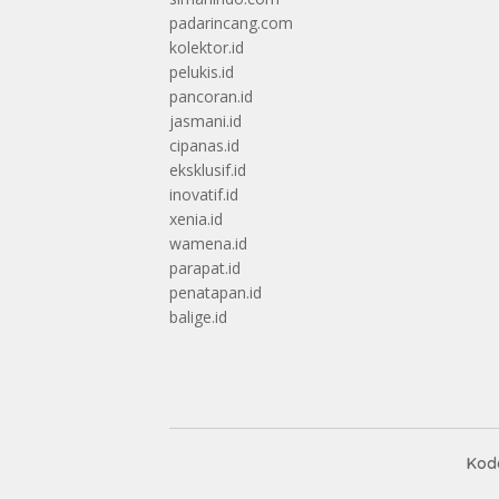
padarincang.com
kolektor.id
pelukis.id
pancoran.id
jasmani.id
cipanas.id
eksklusif.id
inovatif.id
xenia.id
wamena.id
parapat.id
penatapan.id
balige.id
Kode