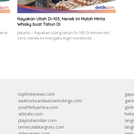
Rayakan Ultah Di-105, Nenek Ini Malah Minta
Whisky buat Tahun Di
erai
Jakarta – Rayakan ulang tahun Di-105 Di minum teh
sore, nenek ini mengaku ingin menikmati…
topthreenews.com
gapu
aaatrucksandautowreckings.com
gari
youthlinkjamica.com
gerb
arbirate.com
helv
playoutworlder.com
lang
temeculabluegrass.com
langi
eldesigners.com
pint