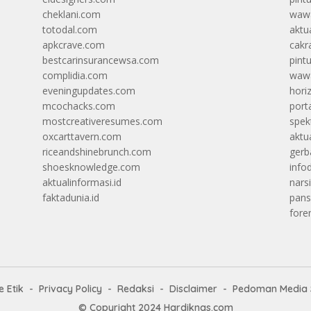
cheklani.com
wawa
totodal.com
aktua
apkcrave.com
cakr
bestcarinsurancewsa.com
pint
complidia.com
wawa
eveningupdates.com
hori
mcochacks.com
port
mostcreativeresumes.com
spek
oxcarttavern.com
aktu
riceandshinebrunch.com
gerb
shoesknowledge.com
info
aktualinformasi.id
narsi
faktadunia.id
pans
foren
 Etik
Privacy Policy
Redaksi
Disclaimer
Pedoman Media 
© Copyright 2024
Hardiknas.com