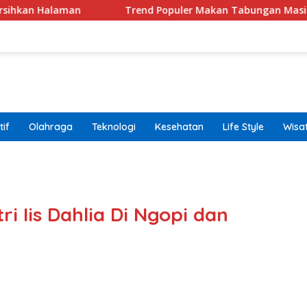
aman
Trend Populer Makan Tabungan Masih Terjadi? 
if
Olahraga
Teknologi
Kesehatan
Life Style
Wisa
band
ri Iis Dahlia Di Ngopi dan