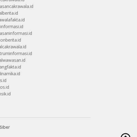
sancakrawala.id
lberita.id
awalafakta.id
uinformasi.id
saninformasi.id
zonberita.id
alcakrawala.id
truminformasi.id
alwawasan.id
angfakta.id
dinamika.id
s.id
os.id
sik.id
Siber