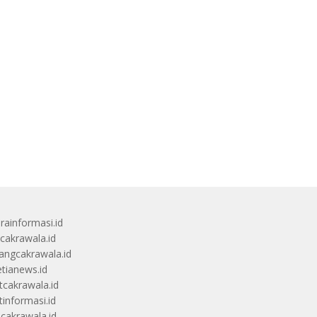
rainformasi.id
scakrawala.id
angcakrawala.id
etianews.id
itcakrawala.id
tinformasi.id
ucakrawala.id