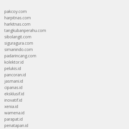
pakcoy.com
harpitnas.com
harkitnas.com
tangkubanperahu.com
sibolangit.com
siguragura.com
simanindo.com
padarincang.com
kolektor.id
pelukis.id
pancoran.id
jasmani.id
cipanas.id
eksklusif.id
inovatif.id
xenia.id
wamena.id
parapat.id
penatapan.id