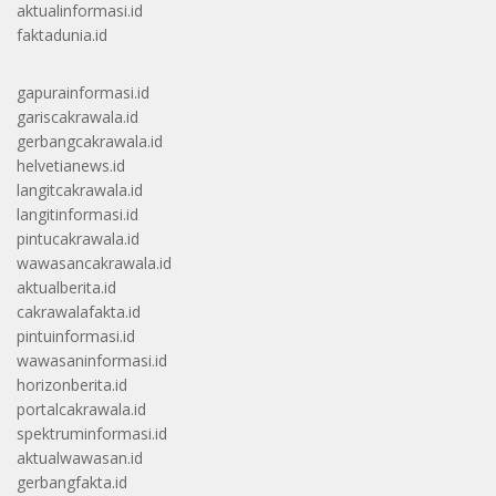
aktualinformasi.id
faktadunia.id
gapurainformasi.id
gariscakrawala.id
gerbangcakrawala.id
helvetianews.id
langitcakrawala.id
langitinformasi.id
pintucakrawala.id
wawasancakrawala.id
aktualberita.id
cakrawalafakta.id
pintuinformasi.id
wawasaninformasi.id
horizonberita.id
portalcakrawala.id
spektruminformasi.id
aktualwawasan.id
gerbangfakta.id