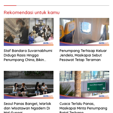
Rekomendasi untuk kamu
Staf Bandara Suvarnabhumi
Penumpang Terhisap Keluar
Diduga Rasis Hingga
Jendela, Maskapai Sebut
Penumpang China, Bikin
Pesawat Tetap Teraman
Gestur Mata Sipit
Seoul Panas Banget, Warlok
Cuaca Terlalu Panas,
dan Wisatawan Ngadem Di
Maskapai Minta Penumpang
Mal-Sungai
Batal Terbang