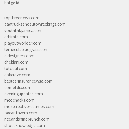
balige.id
topthreenews.com
aaatrucksandautowreckings.com
youthlinkjamica.com
arbirate.com
playoutworlder.com
temeculabluegrass.com
eldesigners.com
cheklani.com
totodal.com
apkcrave.com
bestcarinsurancewsa.com
complidia.com
eveningupdates.com
mcochacks.com
mostcreativeresumes.com
oxcarttavern.com
riceandshinebrunch.com
shoesknowledge.com