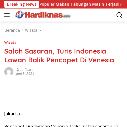
Langsung
Breaking News
Trend Populer Makan Tabungan Masih Terjadi? Ekonom
ke
konten
Beranda
Wisata
Wisata
Salah Sasaran, Turis Indonesia
Lawan Balik Pencopet Di Venesia
Syita Cokro
Juni 3, 2024
Jakarta
–
Pencopet Di kawasan Venesia, Italia, salah sasaran. Ia