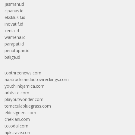
jasmani.id
cipanas.id
eksklusif.id
inovatif.id
xenia.id
wamena.id
parapat.id
penatapan.id
balige.id
topthreenews.com
aaatrucksandautowreckings.com
youthlinkjamica.com
arbirate.com
playoutworlder.com
temeculabluegrass.com
eldesigners.com
cheklani.com
totodal.com
apkcrave.com