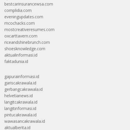
bestcarinsurancewsa.com
complidia.com
eveningupdates.com
mcochacks.com
mostcreativeresumes.com
oxcarttavern.com
riceandshinebrunch.com
shoesknowledge.com
aktualinformasi.id
faktadunia.id
gapurainformasi.id
gariscakrawala.id
gerbangcakrawala.id
helvetianews.id
langitcakrawala.id
langitinformasi.id
pintucakrawala.id
wawasancakrawala.id
aktualberita.id