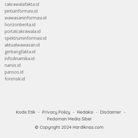
cakrawalafakta.id
pintuinformasi.id
wawasaninformasi.id
horizonberita.id
portalcakrawala.id
spektruminformasi.id
aktualwawasan.id
gerbangfakta.id
infodinamika.id
narsis.id
pansos.id
forensik.id
Kode Etik
Privacy Policy
Redaksi
Disclaimer
Pedoman Media Siber
© Copyright 2024
Hardiknas.com