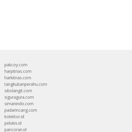
bandar besar starlight princess1000 bagi bonus
pakcoy.com
harpitnas.com
harkitnas.com
tangkubanperahu.com
sibolangit.com
siguragura.com
simanindo.com
padarincang.com
kolektor.id
pelukis.id
pancoran.id