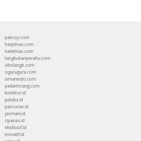
bandar besar starlight princess1000 bagi bonus
pakcoy.com
harpitnas.com
harkitnas.com
tangkubanperahu.com
sibolangit.com
siguragura.com
simanindo.com
padarincang.com
kolektor.id
pelukis.id
pancoran.id
jasmani.id
cipanas.id
eksklusif.id
inovatif.id