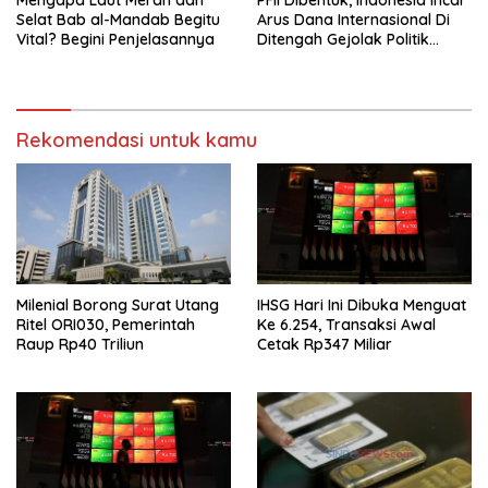
Mengapa Laut Merah dan
PFII Dibentuk, Indonesia Incar
Selat Bab al-Mandab Begitu
Arus Dana Internasional Di
Vital? Begini Penjelasannya
Ditengah Gejolak Politik
Global
Rekomendasi untuk kamu
Milenial Borong Surat Utang
IHSG Hari Ini Dibuka Menguat
Ritel ORI030, Pemerintah
Ke 6.254, Transaksi Awal
Raup Rp40 Triliun
Cetak Rp347 Miliar