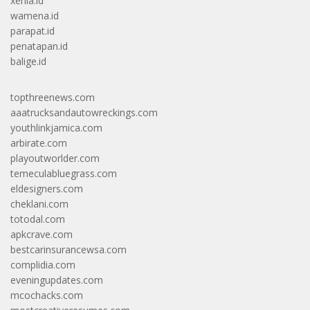
xenia.id
wamena.id
parapat.id
penatapan.id
balige.id
topthreenews.com
aaatrucksandautowreckings.com
youthlinkjamica.com
arbirate.com
playoutworlder.com
temeculabluegrass.com
eldesigners.com
cheklani.com
totodal.com
apkcrave.com
bestcarinsurancewsa.com
complidia.com
eveningupdates.com
mcochacks.com