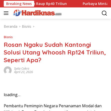
Langsung
0, Pemerintah Raup Rp40 Triliun
Breaking News
Purbaya Minta Toyota P
ke
konten
Beranda
Bisnis
Bisnis
Rosan Ngaku Sudah Kantongi
Solusi Utang Whoosh Rp124 Triliun,
Seperti Apa?
Syita Cokro
April 23, 2026
loading…
Pembantu Pemimpin Negara Penanaman Modal dan