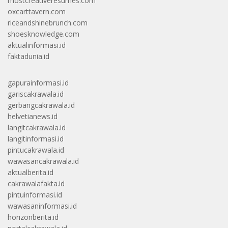
mostcreativeresumes.com
oxcarttavern.com
riceandshinebrunch.com
shoesknowledge.com
aktualinformasi.id
faktadunia.id
gapurainformasi.id
gariscakrawala.id
gerbangcakrawala.id
helvetianews.id
langitcakrawala.id
langitinformasi.id
pintucakrawala.id
wawasancakrawala.id
aktualberita.id
cakrawalafakta.id
pintuinformasi.id
wawasaninformasi.id
horizonberita.id