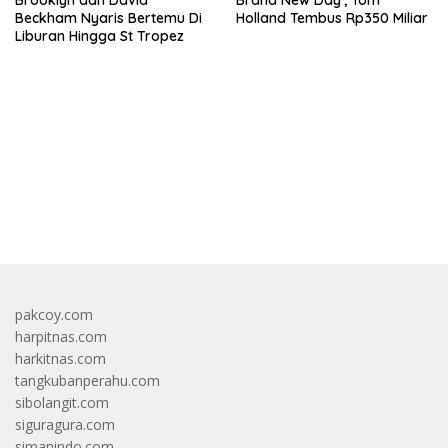
Beckham Nyaris Bertemu Di
Holland Tembus Rp350 Miliar
Liburan Hingga St Tropez
bandar besar starlight princess1000 bagi bonus
pakcoy.com
harpitnas.com
harkitnas.com
tangkubanperahu.com
sibolangit.com
siguragura.com
simanindo.com