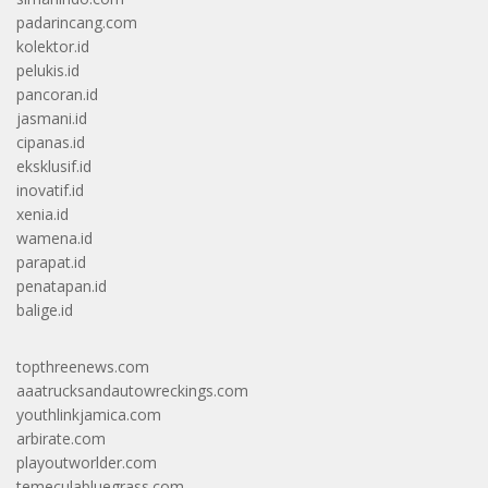
padarincang.com
kolektor.id
pelukis.id
pancoran.id
jasmani.id
cipanas.id
eksklusif.id
inovatif.id
xenia.id
wamena.id
parapat.id
penatapan.id
balige.id
topthreenews.com
aaatrucksandautowreckings.com
youthlinkjamica.com
arbirate.com
playoutworlder.com
temeculabluegrass.com