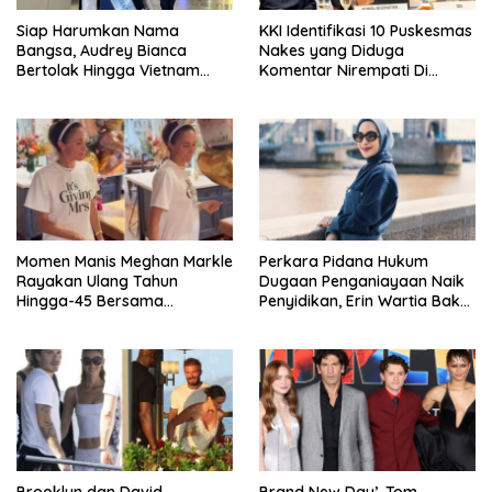
Siap Harumkan Nama
KKI Identifikasi 10 Puskesmas
Bangsa, Audrey Bianca
Nakes yang Diduga
Bertolak Hingga Vietnam
Komentar Nirempati Di
Wakili Indonesia Di Miss
Pasien BPJS
World 2026
Momen Manis Meghan Markle
Perkara Pidana Hukum
Rayakan Ulang Tahun
Dugaan Penganiayaan Naik
Hingga-45 Bersama
Penyidikan, Erin Wartia Bakal
Pengeran Harry
Diperiksa
Brooklyn dan David
Brand New Day’, Tom