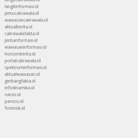
langitinformasi.id
pintucakrawala.id
wawasancakrawala.id
aktualberita.id
cakrawalafakta.id
pintuinformasi.id
wawasaninformasi.id
horizonberita.id
portalcakrawala.id
spektruminformasi.id
aktualwawasan.id
gerbangfakta.id
infodinamika.id
narsis.id
pansos.id
forensik.id