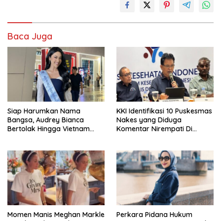
Baca Juga
Siap Harumkan Nama
KKI Identifikasi 10 Puskesmas
Bangsa, Audrey Bianca
Nakes yang Diduga
Bertolak Hingga Vietnam
Komentar Nirempati Di
Wakili Indonesia Di Miss
Pasien BPJS
World 2026
Momen Manis Meghan Markle
Perkara Pidana Hukum