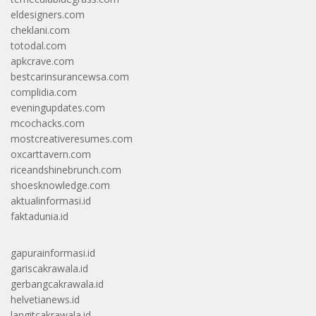
eldesigners.com
cheklani.com
totodal.com
apkcrave.com
bestcarinsurancewsa.com
complidia.com
eveningupdates.com
mcochacks.com
mostcreativeresumes.com
oxcarttavern.com
riceandshinebrunch.com
shoesknowledge.com
aktualinformasi.id
faktadunia.id
gapurainformasi.id
gariscakrawala.id
gerbangcakrawala.id
helvetianews.id
langitcakrawala.id