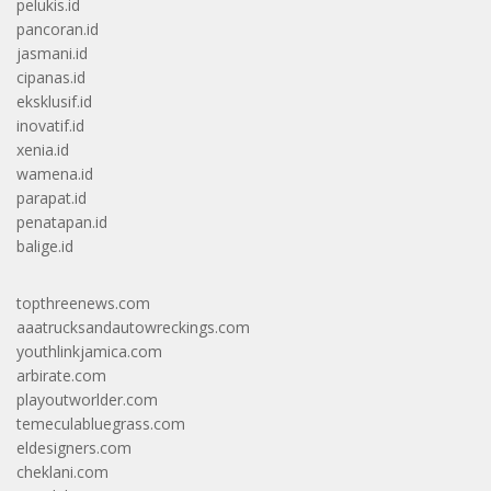
pelukis.id
pancoran.id
jasmani.id
cipanas.id
eksklusif.id
inovatif.id
xenia.id
wamena.id
parapat.id
penatapan.id
balige.id
topthreenews.com
aaatrucksandautowreckings.com
youthlinkjamica.com
arbirate.com
playoutworlder.com
temeculabluegrass.com
eldesigners.com
cheklani.com