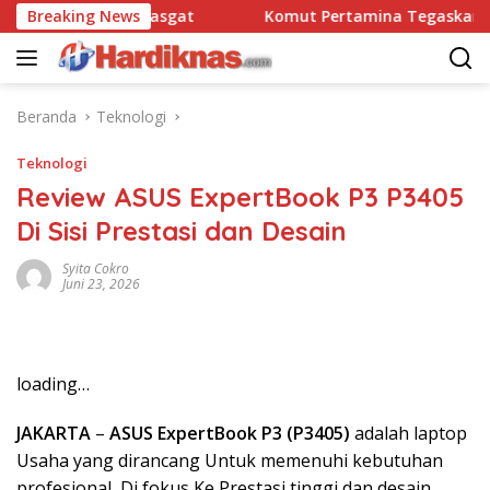
Langsung
nsatbravo 90 Pasgat
Breaking News
Komut Pertamina Tegaskan Tak B
ke
konten
Beranda
Teknologi
Teknologi
Review ASUS ExpertBook P3 P3405
Di Sisi Prestasi dan Desain
Syita Cokro
Juni 23, 2026
loading…
JAKARTA
–
ASUS ExpertBook P3 (P3405)
adalah laptop
Usaha yang dirancang Untuk memenuhi kebutuhan
profesional, Di fokus Ke Prestasi tinggi dan desain