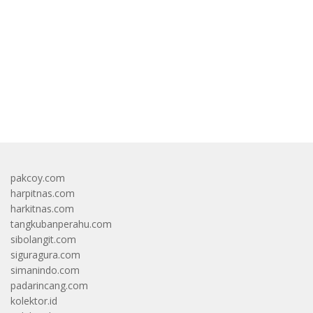
bandar besar starlight princess1000 bagi bonus
pakcoy.com
harpitnas.com
harkitnas.com
tangkubanperahu.com
sibolangit.com
siguragura.com
simanindo.com
padarincang.com
kolektor.id