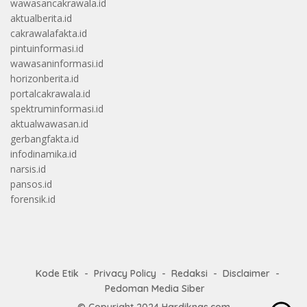
wawasancakrawala.id
aktualberita.id
cakrawalafakta.id
pintuinformasi.id
wawasaninformasi.id
horizonberita.id
portalcakrawala.id
spektruminformasi.id
aktualwawasan.id
gerbangfakta.id
infodinamika.id
narsis.id
pansos.id
forensik.id
Kode Etik
Privacy Policy
Redaksi
Disclaimer
Pedoman Media Siber
© Copyright 2024
Hardiknas.com