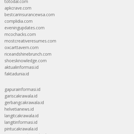
totodal.com
apkcrave.com
bestcarinsurancewsa.com
complidia.com
eveningupdates.com
mcochacks.com
mostcreativeresumes.com
oxcarttavern.com
riceandshinebrunch.com
shoesknowledge.com
aktualinformasi.id
faktadunia.id
gapurainformasi.id
gariscakrawala.id
gerbangcakrawala.id
helvetianews.id
langitcakrawala.id
langitinformasi.id
pintucakrawala.id