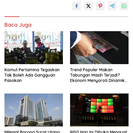
Baca Juga
Komut Pertamina Tegaskan
Trend Populer Makan
Tak Boleh Ada Gangguan
Tabungan Masih Terjadi?
Pasokan
Ekonom Menyoroti Dinamika
Simpanan Nasabah
Milenial Borong Surat Utang
IHSG Hari Ini Dibuka Menguat