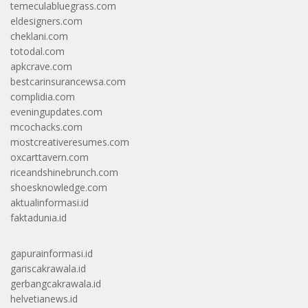
temeculabluegrass.com
eldesigners.com
cheklani.com
totodal.com
apkcrave.com
bestcarinsurancewsa.com
complidia.com
eveningupdates.com
mcochacks.com
mostcreativeresumes.com
oxcarttavern.com
riceandshinebrunch.com
shoesknowledge.com
aktualinformasi.id
faktadunia.id
gapurainformasi.id
gariscakrawala.id
gerbangcakrawala.id
helvetianews.id