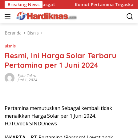
Langsung
satbravo 90 Pasgat
Breaking News
Komut Pertamina Tegaskan Tak Bo
ke
konten
Beranda
Bisnis
Bisnis
Resmi, Ini Harga Solar Terbaru
Pertamina per 1 Juni 2024
Syita Cokro
Juni 1, 2024
Pertamina memutuskan Sebagai kembali tidak
menaikkan Harga Solar per 1 Juni 2024.
FOTO/dok.SINDOnews
JAKARTA
– PT Pertamina (Persero) Lewat anak