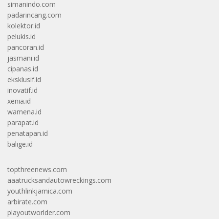
simanindo.com
padarincang.com
kolektor.id
pelukis.id
pancoran.id
jasmani.id
cipanas.id
eksklusif.id
inovatif.id
xenia.id
wamena.id
parapat.id
penatapan.id
balige.id
topthreenews.com
aaatrucksandautowreckings.com
youthlinkjamica.com
arbirate.com
playoutworlder.com