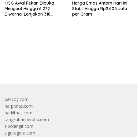
IHSG Awal Pekan Dibuka
Harga Emas Antam Hari Ini
Menguat Hingga 6.272
Stabil Hingga Rp2,603 Juta
Diwarnai Lonjakan 318
per Gram
Saham
bandar besar starlight princess1000 bagi bonus
pakcoy.com
harpitnas.com
harkitnas.com
tangkubanperahu.com
sibolangit.com
siguragura.com