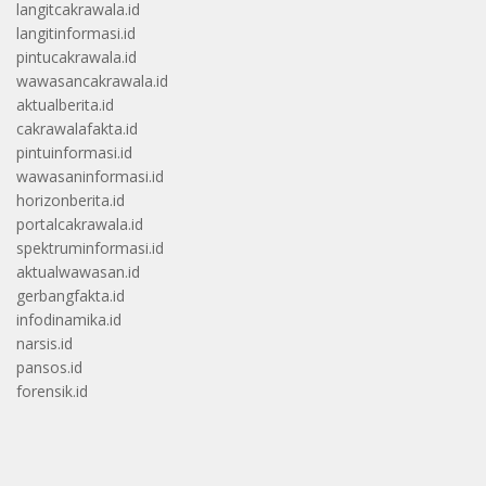
langitcakrawala.id
langitinformasi.id
pintucakrawala.id
wawasancakrawala.id
aktualberita.id
cakrawalafakta.id
pintuinformasi.id
wawasaninformasi.id
horizonberita.id
portalcakrawala.id
spektruminformasi.id
aktualwawasan.id
gerbangfakta.id
infodinamika.id
narsis.id
pansos.id
forensik.id