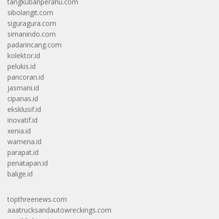
tangkubanperahu.com
sibolangit.com
siguragura.com
simanindo.com
padarincang.com
kolektor.id
pelukis.id
pancoran.id
jasmani.id
cipanas.id
eksklusif.id
inovatif.id
xenia.id
wamena.id
parapat.id
penatapan.id
balige.id
topthreenews.com
aaatrucksandautowreckings.com