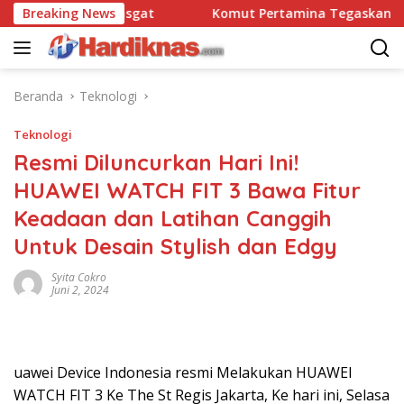
Langsung
tbravo 90 Pasgat
Breaking News
Komut Pertamina Tegaskan Tak Bole
ke
konten
Beranda
Teknologi
Teknologi
Resmi Diluncurkan Hari Ini!
HUAWEI WATCH FIT 3 Bawa Fitur
Keadaan dan Latihan Canggih
Untuk Desain Stylish dan Edgy
Syita Cokro
Juni 2, 2024
uawei Device Indonesia resmi Melakukan HUAWEI
WATCH FIT 3 Ke The St Regis Jakarta, Ke hari ini, Selasa