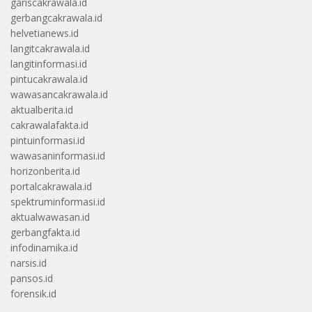
gariscakrawala.id
gerbangcakrawala.id
helvetianews.id
langitcakrawala.id
langitinformasi.id
pintucakrawala.id
wawasancakrawala.id
aktualberita.id
cakrawalafakta.id
pintuinformasi.id
wawasaninformasi.id
horizonberita.id
portalcakrawala.id
spektruminformasi.id
aktualwawasan.id
gerbangfakta.id
infodinamika.id
narsis.id
pansos.id
forensik.id