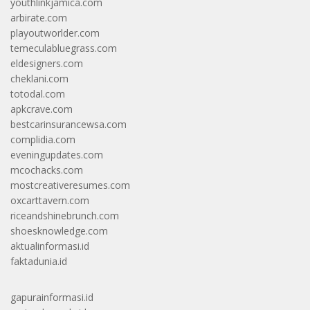
youthlinkjamica.com
arbirate.com
playoutworlder.com
temeculabluegrass.com
eldesigners.com
cheklani.com
totodal.com
apkcrave.com
bestcarinsurancewsa.com
complidia.com
eveningupdates.com
mcochacks.com
mostcreativeresumes.com
oxcarttavern.com
riceandshinebrunch.com
shoesknowledge.com
aktualinformasi.id
faktadunia.id
gapurainformasi.id