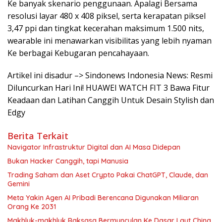
Ke banyak skenario penggunaan. Apalagi Bersama
resolusi layar 480 x 408 piksel, serta kerapatan piksel
3,47 ppi dan tingkat kecerahan maksimum 1.500 nits,
wearable ini menawarkan visibilitas yang lebih nyaman
Ke berbagai Kebugaran pencahayaan.
Artikel ini disadur –> Sindonews Indonesia News: Resmi
Diluncurkan Hari Ini! HUAWEI WATCH FIT 3 Bawa Fitur
Keadaan dan Latihan Canggih Untuk Desain Stylish dan
Edgy
Berita Terkait
Navigator Infrastruktur Digital dan AI Masa Didepan
Bukan Hacker Canggih, tapi Manusia
Trading Saham dan Aset Crypto Pakai ChatGPT, Claude, dan
Gemini
Meta Yakin Agen AI Pribadi Berencana Digunakan Miliaran
Orang Ke 2031
Makhluk-makhluk Raksasa Bermunculan Ke Dasar Laut China