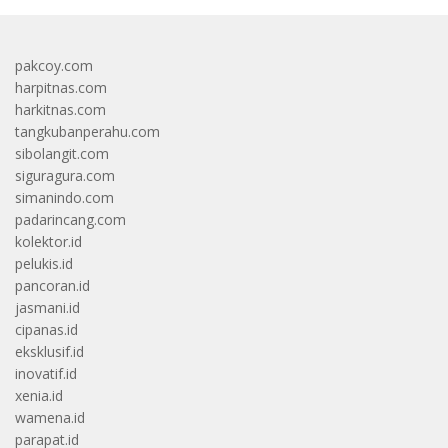
pakcoy.com
harpitnas.com
harkitnas.com
tangkubanperahu.com
sibolangit.com
siguragura.com
simanindo.com
padarincang.com
kolektor.id
pelukis.id
pancoran.id
jasmani.id
cipanas.id
eksklusif.id
inovatif.id
xenia.id
wamena.id
parapat.id