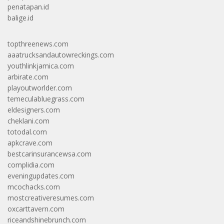
penatapan.id
balige.id
topthreenews.com
aaatrucksandautowreckings.com
youthlinkjamica.com
arbirate.com
playoutworlder.com
temeculabluegrass.com
eldesigners.com
cheklani.com
totodal.com
apkcrave.com
bestcarinsurancewsa.com
complidia.com
eveningupdates.com
mcochacks.com
mostcreativeresumes.com
oxcarttavern.com
riceandshinebrunch.com