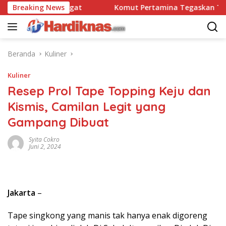
Langsung
ravo 90 Pasgat
Breaking News
Komut Pertamina Tegaskan Tak Boleh
ke
konten
Beranda
Kuliner
Kuliner
Resep Prol Tape Topping Keju dan
Kismis, Camilan Legit yang
Gampang Dibuat
Syita Cokro
Juni 2, 2024
Jakarta
–
Tape singkong yang manis tak hanya enak digoreng