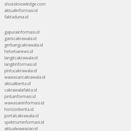
shoesknowledge.com
aktualinformasi.id
faktadunia.id
gapurainformasi.id
gariscakrawala.id
gerbangcakrawala.id
helvetianews.id
langitcakrawala.id
langitinformasi.id
pintucakrawala.id
wawasancakrawala.id
aktualberita.id
cakrawalafakta.id
pintuinformasi.id
wawasaninformasi.id
horizonberita.id
portalcakrawala.id
spektruminformasi.id
aktualwawasan.id