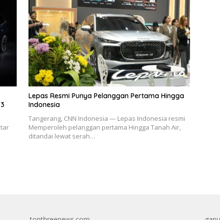
Lepas Resmi Punya Pelanggan Pertama Hingga
-3
Indonesia
Tangerang, CNN Indonesia — Lepas Indonesia resmi
tar
Memperoleh pelanggan pertama Hingga Tanah Air,
ditandai lewat serah…
topthreenews.com
gapu