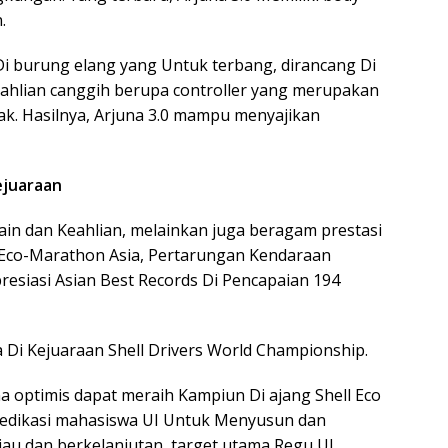
.
 Di burung elang yang Untuk terbang, dirancang Di
Keahlian canggih berupa controller yang merupakan
ak. Hasilnya, Arjuna 3.0 mampu menyajikan
ejuaraan
ain dan Keahlian, melainkan juga beragam prestasi
l Eco-Marathon Asia, Pertarungan Kendaraan
resiasi Asian Best Records Di Pencapaian 194
a Di Kejuaraan Shell Drivers World Championship.
una optimis dapat meraih Kampiun Di ajang Shell Eco
edikasi mahasiswa UI Untuk Menyusun dan
jau dan berkelanjutan, target utama Regu UI