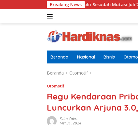
Langsung
 Terbaru Di Pusdokkes Polri Sesudah Mutasi Juli 2026
Breaking News
AS-
ke
konten
Beranda
Nasional
Bisnis
Otomot
Beranda
Otomotif
Otomotif
Regu Kendaraan Priba
Luncurkan Arjuna 3.0,
Syita Cokro
Mei 31, 2024