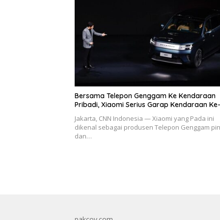
Bersama Telepon Genggam Ke Kendaraan
Pribadi, Xiaomi Serius Garap Kendaraan Ke
Jakarta, CNN Indonesia — Xiaomi yang Pada ini
dikenal sebagai produsen Telepon Genggam pin
dan…
pakcoy.com