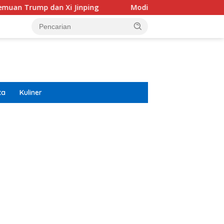
n Xi Jinping
Modifikasi Ayla Vintage dan Gran Max Ret
ta
Kuliner
ar besar starlight princess1000 bagi bonus