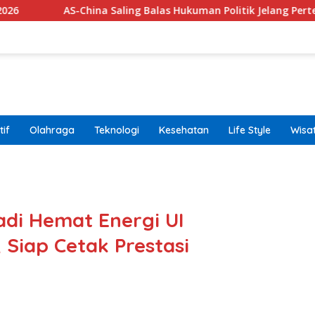
China Saling Balas Hukuman Politik Jelang Pertemuan Trump da
if
Olahraga
Teknologi
Kesehatan
Life Style
Wisa
band
di Hemat Energi UI
 Siap Cetak Prestasi