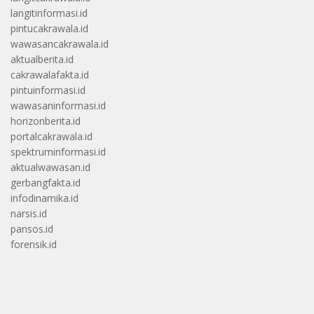
langitinformasi.id
pintucakrawala.id
wawasancakrawala.id
aktualberita.id
cakrawalafakta.id
pintuinformasi.id
wawasaninformasi.id
horizonberita.id
portalcakrawala.id
spektruminformasi.id
aktualwawasan.id
gerbangfakta.id
infodinamika.id
narsis.id
pansos.id
forensik.id