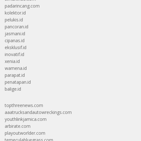
padarincang.com
kolektor.id
pelukis.id
pancoran.id
jasmani.id
cipanas.id
eksklusif.id
inovatif.id
xenia.id
wamena.id
parapat.id
penatapan.id
balige.id
topthreenews.com
aaatrucksandautowreckings.com
youthlinkjamica.com
arbirate.com
playoutworlder.com
temeculabluegrass.com