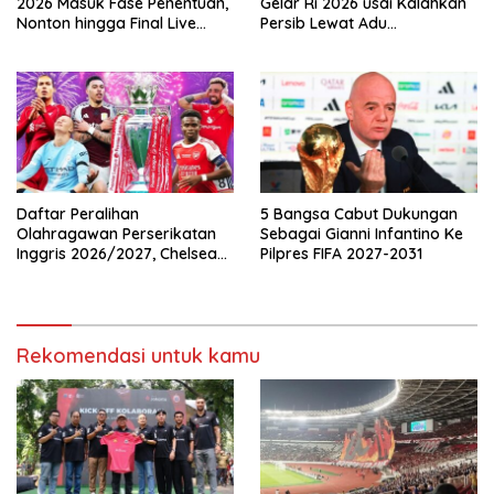
2026 Masuk Fase Penentuan,
Gelar Ri 2026 usai Kalahkan
Nonton hingga Final Live
Persib Lewat Adu
Pemutaran Online Di VISION+
Pembatasan
Daftar Peralihan
5 Bangsa Cabut Dukungan
Olahragawan Perserikatan
Sebagai Gianni Infantino Ke
Inggris 2026/2027, Chelsea
Pilpres FIFA 2027-2031
Paling Boros!
Rekomendasi untuk kamu