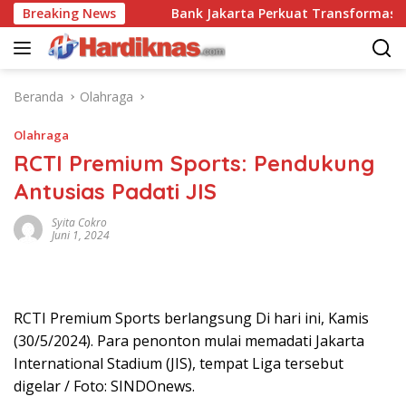
Langsung
i Disrupsi
Breaking News
Bank Jakarta Perkuat Transformasi Digital
ke
konten
Beranda
Olahraga
Olahraga
RCTI Premium Sports: Pendukung
Antusias Padati JIS
Syita Cokro
Juni 1, 2024
RCTI Premium Sports berlangsung Di hari ini, Kamis
(30/5/2024). Para penonton mulai memadati Jakarta
International Stadium (JIS), tempat Liga tersebut
digelar / Foto: SINDOnews.