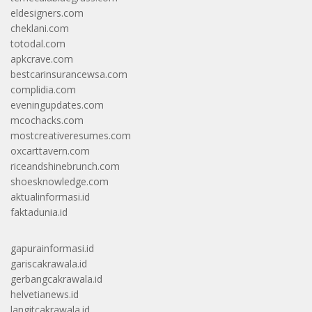
eldesigners.com
cheklani.com
totodal.com
apkcrave.com
bestcarinsurancewsa.com
complidia.com
eveningupdates.com
mcochacks.com
mostcreativeresumes.com
oxcarttavern.com
riceandshinebrunch.com
shoesknowledge.com
aktualinformasi.id
faktadunia.id
gapurainformasi.id
gariscakrawala.id
gerbangcakrawala.id
helvetianews.id
langitcakrawala.id