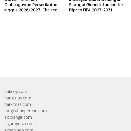
Olahragawan Perserikatan
Sebagai Gianni Infantino Ke
Inggris 2026/2027, Chelsea
Pilpres FIFA 2027-2031
Paling Boros!
bandar besar starlight princess1000 bagi bonus
pakcoy.com
harpitnas.com
harkitnas.com
tangkubanperahu.com
sibolangit.com
siguragura.com
simanindo.com