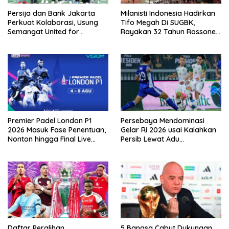
Persija dan Bank Jakarta
Milanisti Indonesia Hadirkan
Perkuat Kolaborasi, Usung
Tifo Megah Di SUGBK,
Semangat United for
Rayakan 32 Tahun Rossoneri
Jakarta Bangun Ekosistem
Kembali Di Tanah Air
Digital
Premier Padel London P1
Persebaya Mendominasi
2026 Masuk Fase Penentuan,
Gelar Ri 2026 usai Kalahkan
Nonton hingga Final Live
Persib Lewat Adu
Pemutaran Online Di VISION+
Pembatasan
Daftar Peralihan
5 Bangsa Cabut Dukungan