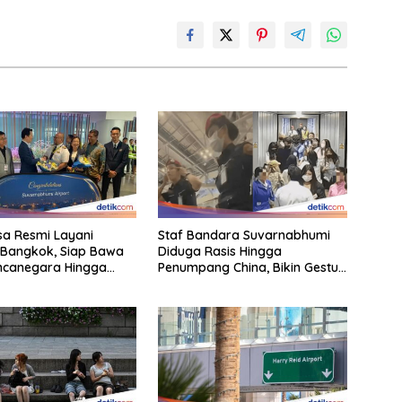
a Resmi Layani
Staf Bandara Suvarnabhumi
-Bangkok, Siap Bawa
Diduga Rasis Hingga
ncanegara Hingga
Penumpang China, Bikin Gestur
a
Mata Sipit