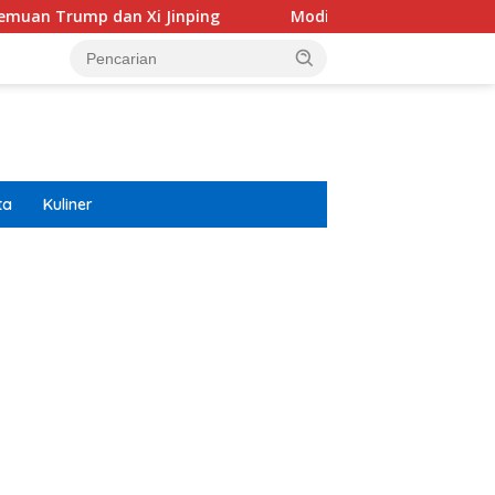
 Xi Jinping
Modifikasi Ayla Vintage dan Gran Max Retr
ta
Kuliner
ar besar starlight princess1000 bagi bonus