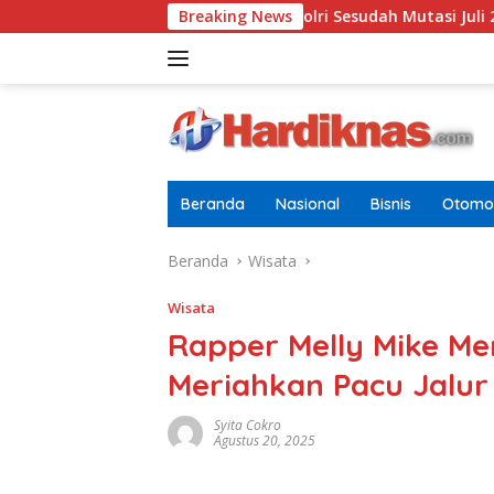
Langsung
Terbaru Di Pusdokkes Polri Sesudah Mutasi Juli 2026
Breaking News
AS-C
ke
konten
Beranda
Nasional
Bisnis
Otomot
Beranda
Wisata
Wisata
Rapper Melly Mike Me
Meriahkan Pacu Jalur
Syita Cokro
Agustus 20, 2025