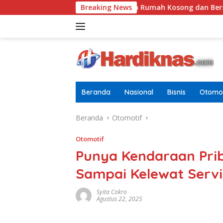
Langsung
Tugasnya Jaga Rumah Kosong dan Bersihkan Halaman
Breaking News
ke
konten
Beranda
Nasional
Bisnis
Otomot
Beranda
Otomotif
Otomotif
Punya Kendaraan Pri
Sampai Kelewat Servi
Syita Cokro
Agustus 22, 2025