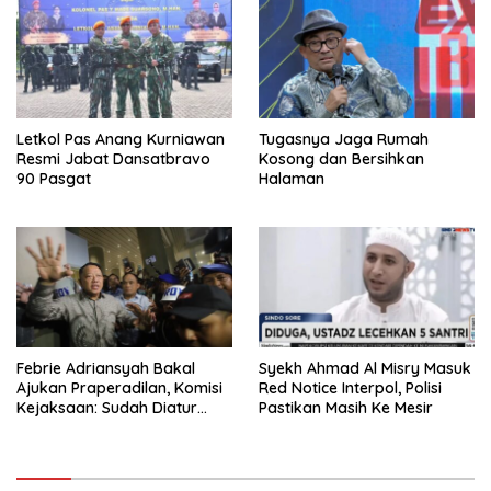
Letkol Pas Anang Kurniawan
Tugasnya Jaga Rumah
Resmi Jabat Dansatbravo
Kosong dan Bersihkan
90 Pasgat
Halaman
Febrie Adriansyah Bakal
Syekh Ahmad Al Misry Masuk
Ajukan Praperadilan, Komisi
Red Notice Interpol, Polisi
Kejaksaan: Sudah Diatur
Pastikan Masih Ke Mesir
Hukum Kegiatan