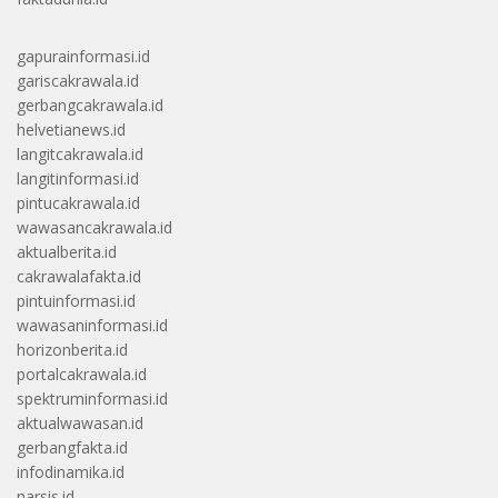
gapurainformasi.id
gariscakrawala.id
gerbangcakrawala.id
helvetianews.id
langitcakrawala.id
langitinformasi.id
pintucakrawala.id
wawasancakrawala.id
aktualberita.id
cakrawalafakta.id
pintuinformasi.id
wawasaninformasi.id
horizonberita.id
portalcakrawala.id
spektruminformasi.id
aktualwawasan.id
gerbangfakta.id
infodinamika.id
narsis.id