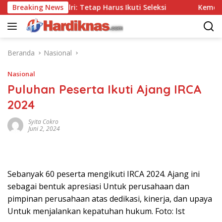
Langsung
pa Tes, Polri: Tetap Harus Ikuti Seleksi
Breaking News
Kemenpar Dor
ke
konten
Beranda
Nasional
Nasional
Puluhan Peserta Ikuti Ajang IRCA
2024
Syita Cokro
Juni 2, 2024
Sebanyak 60 peserta mengikuti IRCA 2024. Ajang ini
sebagai bentuk apresiasi Untuk perusahaan dan
pimpinan perusahaan atas dedikasi, kinerja, dan upaya
Untuk menjalankan kepatuhan hukum. Foto: Ist