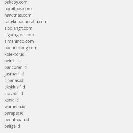
pakcoy.com
harpitnas.com
harkitnas.com
tangkubanperahu.com
sibolangit.com
siguragura.com
simanindo.com
padarincang.com
kolektor.id
pelukis.id
pancoran.id
jasmani.id
cipanas.id
eksklusif.id
inovatif.id
xenia.id
wamena.id
parapat.id
penatapan.id
balige.id