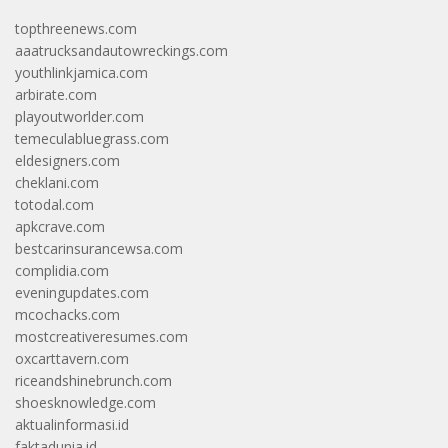
topthreenews.com
aaatrucksandautowreckings.com
youthlinkjamica.com
arbirate.com
playoutworlder.com
temeculabluegrass.com
eldesigners.com
cheklani.com
totodal.com
apkcrave.com
bestcarinsurancewsa.com
complidia.com
eveningupdates.com
mcochacks.com
mostcreativeresumes.com
oxcarttavern.com
riceandshinebrunch.com
shoesknowledge.com
aktualinformasi.id
faktadunia.id