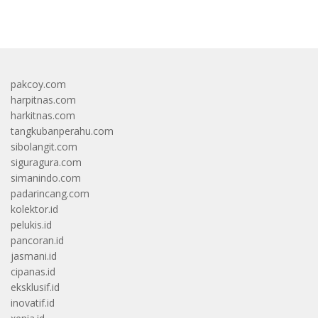
bandar besar starlight princess1000 bagi bonus
pakcoy.com
harpitnas.com
harkitnas.com
tangkubanperahu.com
sibolangit.com
siguragura.com
simanindo.com
padarincang.com
kolektor.id
pelukis.id
pancoran.id
jasmani.id
cipanas.id
eksklusif.id
inovatif.id