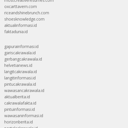
mostcreativeresumes.com
oxcarttavern.com
riceandshinebrunch.com
shoesknowledge.com
aktualinformasi.id
faktadunia.id
gapurainformasi.id
gariscakrawala.id
gerbangcakrawala.id
helvetianews.id
langitcakrawala.id
langitinformasi.id
pintucakrawala.id
wawasancakrawala.id
aktualberita.id
cakrawalafakta.id
pintuinformasi.id
wawasaninformasi.id
horizonberita.id