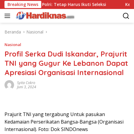
Langsung
Tanpa Tes, Polri: Tetap Harus Ikuti Seleksi
Breaking News
Kemenpar D
ke
konten
Beranda
Nasional
Nasional
Profil Serka Dudi Iskandar, Prajurit
TNI yang Gugur Ke Lebanon Dapat
Apresiasi Organisasi Internasional
Syita Cokro
Juni 3, 2024
Prajurit TNI yang tergabung Untuk pasukan
Kedamaian Perserikatan Bangsa-Bangsa (Organisasi
Internasional). Foto: Dok SINDOnews