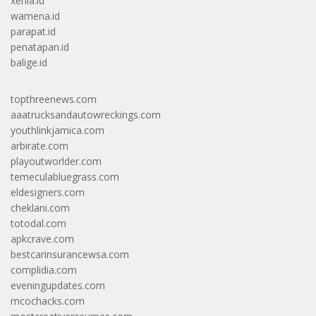
xenia.id
wamena.id
parapat.id
penatapan.id
balige.id
topthreenews.com
aaatrucksandautowreckings.com
youthlinkjamica.com
arbirate.com
playoutworlder.com
temeculabluegrass.com
eldesigners.com
cheklani.com
totodal.com
apkcrave.com
bestcarinsurancewsa.com
complidia.com
eveningupdates.com
mcochacks.com