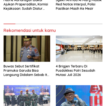
Febrie Adriansyah Bakal
Syekh Ahmad Al Misry Masuk
Ajukan Praperadilan, Komisi
Red Notice Interpol, Polisi
Kejaksaan: Sudah Diatur
Pastikan Masih Ke Mesir
Hukum Kegiatan
Rekomendasi untuk kamu
Buwas Sebut Sertifikat
4 Brigjen Terbaru Di
Pramuka Garuda Bisa
Pusdokkes Polri Sesudah
Langsung Didalam Sebab Itu
Mutasi Juli 2026
Polisi Tanpa Tes, Polri: Tetap
Harus Ikuti Seleksi