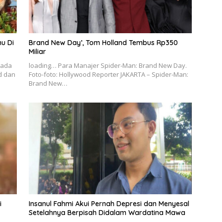
u Di
Brand New Day’, Tom Holland Tembus Rp350
Miliar
rada
loading… Para Manajer Spider-Man: Brand New Day.
d dan
Foto-foto: Hollywood Reporter JAKARTA – Spider-Man:
Brand New…
i
Insanul Fahmi Akui Pernah Depresi dan Menyesal
Setelahnya Berpisah Didalam Wardatina Mawa