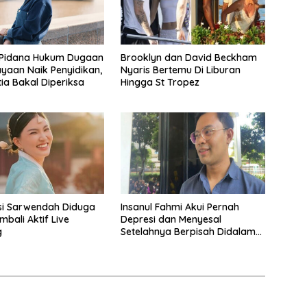
 Pidana Hukum Dugaan
Brooklyn dan David Beckham
yaan Naik Penyidikan,
Nyaris Bertemu Di Liburan
tia Bakal Diperiksa
Hingga St Tropez
asi Sarwendah Diduga
Insanul Fahmi Akui Pernah
mbali Aktif Live
Depresi dan Menyesal
g
Setelahnya Berpisah Didalam
Wardatina Mawa