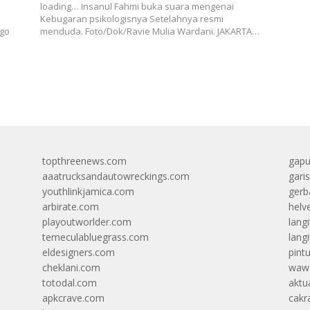
loading… Insanul Fahmi buka suara mengenai
Kebugaran psikologisnya Setelahnya resmi
go
menduda. Foto/Dok/Ravie Mulia Wardani. JAKARTA…
topthreenews.com
gapu
aaatrucksandautowreckings.com
gari
youthlinkjamica.com
gerb
arbirate.com
helv
playoutworlder.com
lang
temeculabluegrass.com
langi
eldesigners.com
pint
cheklani.com
wawa
totodal.com
aktua
apkcrave.com
cakr