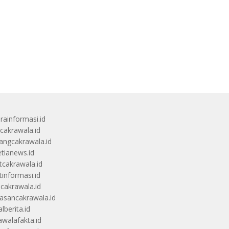
rainformasi.id
scakrawala.id
angcakrawala.id
etianews.id
itcakrawala.id
tinformasi.id
ucakrawala.id
sancakrawala.id
lberita.id
awalafakta.id