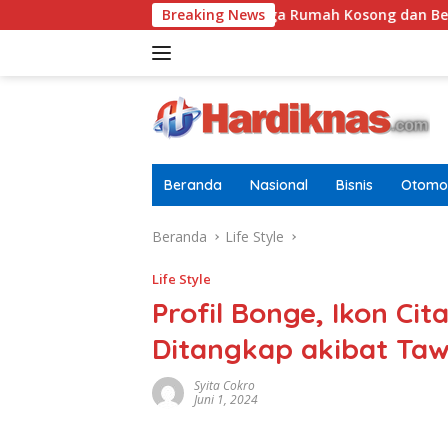
Langsung
k
Tugasnya Jaga Rumah Kosong dan Bersihkan Halama
Breaking News
ke
konten
Beranda
Nasional
Bisnis
Otomot
Beranda
Life Style
Life Style
Profil Bonge, Ikon C
Ditangkap akibat Ta
Syita Cokro
Juni 1, 2024