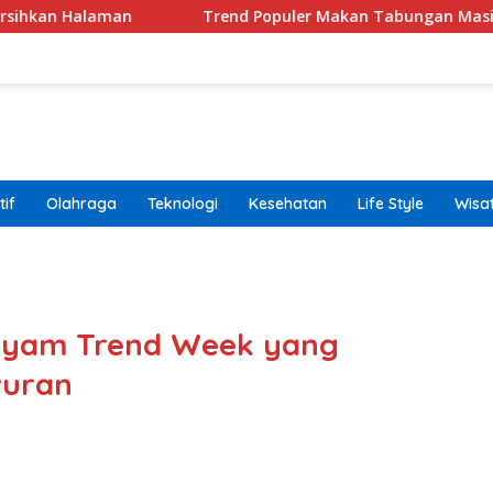
n
Trend Populer Makan Tabungan Masih Terjadi? Eko
if
Olahraga
Teknologi
Kesehatan
Life Style
Wisa
band
itayam Trend Week yang
wuran