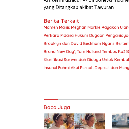
Artikel ini disadur –> Sindonews Indon
yang Ditangkap akibat Tawuran
Berita Terkait
Momen Manis Meghan Markle Rayakan Ulan
Perkara Pidana Hukum Dugaan Penganiayaan 
Brooklyn dan David Beckham Nyaris Bertemu
Brand New Day’, Tom Holland Tembus Rp350
Klarifikasi Sarwendah Diduga Untuk Kembali
Insanul Fahmi Akui Pernah Depresi dan Me
Baca Juga