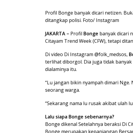
Profil Bonge banyak dicari netizen. Bu
ditangkap polisi. Foto/ Instagram
JAKARTA –
Profil
Bonge
banyak dicari 
Citayam Trend Week (CFW), tetapi dita
Di video Di Instagram @folk_medsos,
B
terlihat diborgol. Dia juga tidak bany
dialaminya itu.
“Lu jangan bikin nyampah dimari Nge.
seorang warga.
“Sekarang nama lu rusak akibat ulah lu 
Lalu siapa Bonge sebenarnya?
Bonge dikenal Setelahnya beraksi Di 
Bonge merupakan kepanjangan Bersa