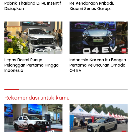
Pabrik Thailand Di RI, Insentif
Ke Kendaraan Pribadi,
Disiapkan
Xiaomi Serius Garap
Kendaraan Ke-3
Lepas Resmi Punya
Indonesia Karena Itu Bangsa
Pelanggan Pertama Hingga
Pertama Peluncuran Omoda
Indonesia
O4 EV
Rekomendasi untuk kamu