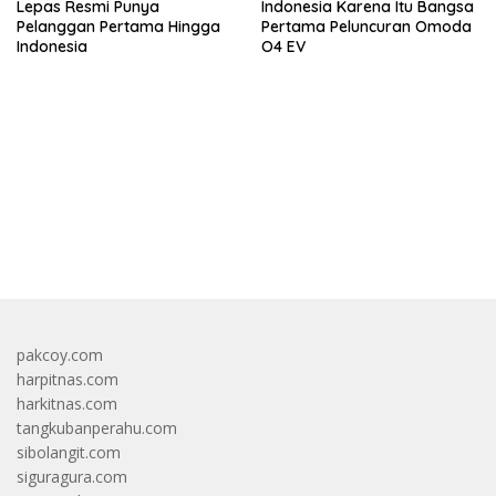
Lepas Resmi Punya
Indonesia Karena Itu Bangsa
Pelanggan Pertama Hingga
Pertama Peluncuran Omoda
Indonesia
O4 EV
bandar besar starlight princess1000 bagi bonus
pakcoy.com
harpitnas.com
harkitnas.com
tangkubanperahu.com
sibolangit.com
siguragura.com