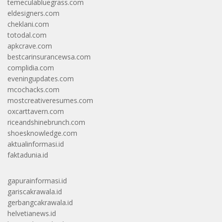
temeculabluegrass.com
eldesigners.com
cheklani.com
totodal.com
apkcrave.com
bestcarinsurancewsa.com
complidia.com
eveningupdates.com
mcochacks.com
mostcreativeresumes.com
oxcarttavern.com
riceandshinebrunch.com
shoesknowledge.com
aktualinformasi.id
faktadunia.id
gapurainformasi.id
gariscakrawala.id
gerbangcakrawala.id
helvetianews.id