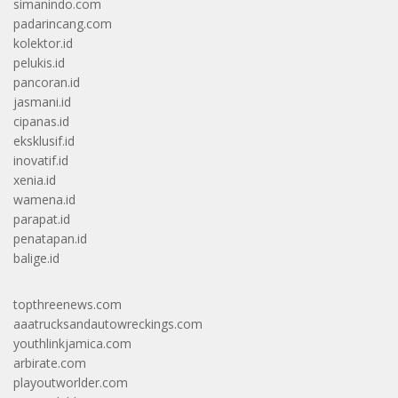
simanindo.com
padarincang.com
kolektor.id
pelukis.id
pancoran.id
jasmani.id
cipanas.id
eksklusif.id
inovatif.id
xenia.id
wamena.id
parapat.id
penatapan.id
balige.id
topthreenews.com
aaatrucksandautowreckings.com
youthlinkjamica.com
arbirate.com
playoutworlder.com