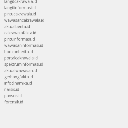
langitcakrawala.id
langitinformasi.id
pintucakrawala.id
wawasancakrawala.id
aktualberita.id
cakrawalafakta.id
pintuinformasi.id
wawasaninformasi.id
horizonberita.id
portalcakrawala.id
spektruminformasi.id
aktualwawasan.id
gerbangfakta.id
infodinamika.id
narsis.id
pansos.id
forensik.id