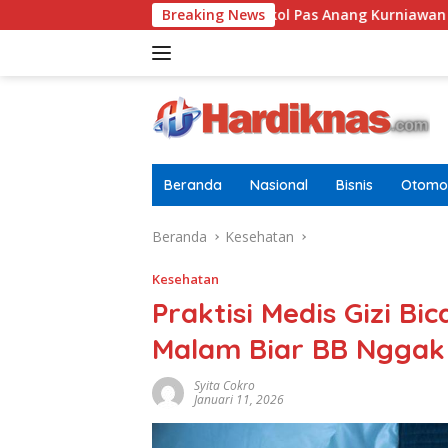
Langsung
ia Dewasa
Letkol Pas Anang Kurniawan Resmi Jabat Da
Breaking News
ke
konten
Beranda
Nasional
Bisnis
Otomot
Beranda
Kesehatan
Kesehatan
Praktisi Medis Gizi B
Malam Biar BB Nggak
Syita Cokro
Januari 11, 2026