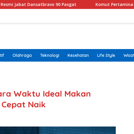
nsatbravo 90 Pasgat
Komut Pertamina Tegaskan Tak B
if
Olahraga
Teknologi
Kesehatan
Life Style
Wisa
band
icara Waktu Ideal Makan
 Cepat Naik