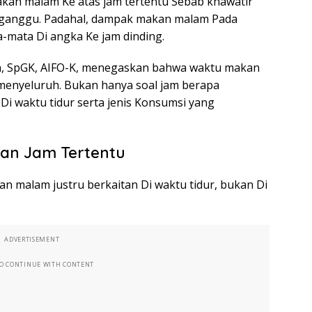
akan malam Ke atas jam tertentu Sebab khawatir
erganggu. Padahal, dampak makan malam Pada
a-mata Di angka Ke jam dinding.
iman, SpGK, AIFO-K, menegaskan bahwa waktu makan
 menyeluruh. Bukan hanya soal jam berapa
Di waktu tidur serta jenis Konsumsi yang
an Jam Tertentu
n malam justru berkaitan Di waktu tidur, bukan Di
ADVERTISEMENT
TO CONTINUE WITH CONTENT