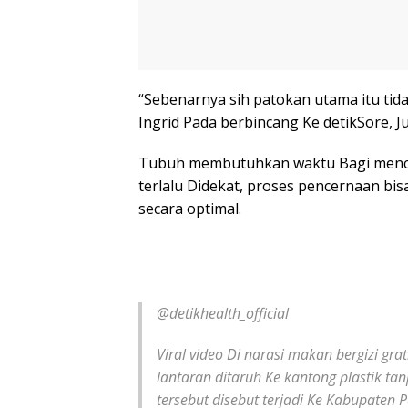
“Sebenarnya sih patokan utama itu tida
Ingrid Pada berbincang Ke detikSore, J
Tubuh membutuhkan waktu Bagi mencer
terlalu Didekat, proses pencernaan bi
secara optimal.
@detikhealth_official
Viral video Di narasi makan bergizi grat
lantaran ditaruh Ke kantong plastik 
tersebut disebut terjadi Ke Kabupaten 