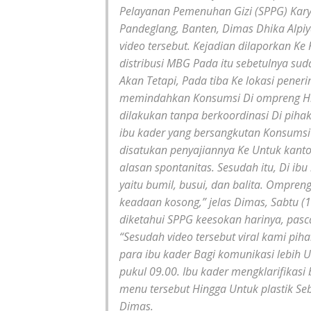
Pelayanan Pemenuhan Gizi (SPPG) Kar
Pandeglang, Banten, Dimas Dhika Alpiya
video tersebut. Kejadian dilaporkan K
distribusi MBG Pada itu sebetulnya s
Akan Tetapi, Pada tiba Ke lokasi pene
memindahkan Konsumsi Di ompreng Hing
dilakukan tanpa berkoordinasi Di piha
ibu kader yang bersangkutan Konsums
disatukan penyajiannya Ke Untuk kant
alasan spontanitas. Sesudah itu, Di i
yaitu bumil, busui, dan balita. Ompren
keadaan kosong,” jelas Dimas, Sabtu (1
diketahui SPPG keesokan harinya, pasc
“Sesudah video tersebut viral kami p
para ibu kader Bagi komunikasi lebih U
pukul 09.00. Ibu kader mengklarifik
menu tersebut Hingga Untuk plastik Seb
Dimas.