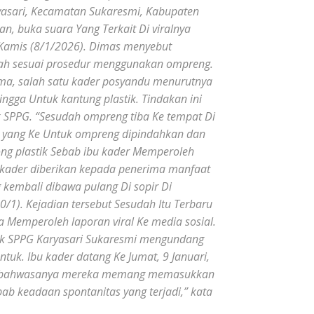
yasari, Kecamatan Sukaresmi, Kabupaten
n, buka suara Yang Terkait Di viralnya
e Kamis (8/1/2026). Dimas menyebut
udah sesuai prosedur menggunakan ompreng.
rima, salah satu kader posyandu menurutnya
ga Untuk kantung plastik. Tindakan ini
k SPPG. “Sesudah ompreng tiba Ke tempat Di
i yang Ke Untuk ompreng dipindahkan dan
ong plastik Sebab ibu kader Memperoleh
bu kader diberikan kepada penerima manfaat
g kembali dibawa pulang Di sopir Di
0/1). Kejadian tersebut Sesudah Itu Terbaru
a Memperoleh laporan viral Ke media sosial.
ihak SPPG Karyasari Sukaresmi mengundang
ntuk. Ibu kader datang Ke Jumat, 9 Januari,
asi bahwasanya mereka memang memasukkan
ab keadaan spontanitas yang terjadi,” kata