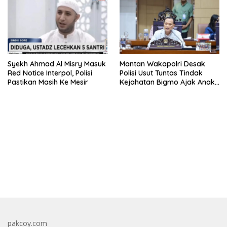
Syekh Ahmad Al Misry Masuk
Mantan Wakapolri Desak
Red Notice Interpol, Polisi
Polisi Usut Tuntas Tindak
Pastikan Masih Ke Mesir
Kejahatan Bigmo Ajak Anak
Di Bawah Umur Promosikan
Vape
bandar besar starlight princess1000 bagi bonus
pakcoy.com