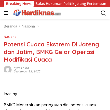
Langsung
-China Saling Balas Hukuman Politik Jelang Pertemuan Trump d
Breaking News
ke
konten
Beranda
Nasional
Nasional
Potensi Cuaca Ekstrem Di Jateng
dan Jatim, BMKG Gelar Operasi
Modifikasi Cuaca
Syita Cokro
September 13, 2025
loading…
BMKG Menerbitkan peringatan dini potensi cuaca