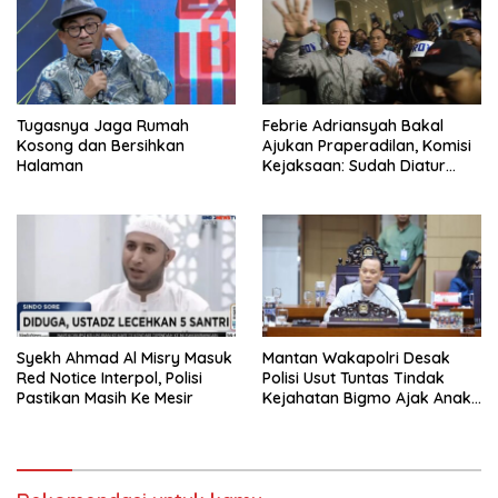
Tugasnya Jaga Rumah
Febrie Adriansyah Bakal
Kosong dan Bersihkan
Ajukan Praperadilan, Komisi
Halaman
Kejaksaan: Sudah Diatur
Hukum Kegiatan
Syekh Ahmad Al Misry Masuk
Mantan Wakapolri Desak
Red Notice Interpol, Polisi
Polisi Usut Tuntas Tindak
Pastikan Masih Ke Mesir
Kejahatan Bigmo Ajak Anak
Di Bawah Umur Promosikan
Vape