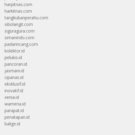
harpitnas.com
harkitnas.com
tangkubanperahu.com
sibolangit.com
siguragura.com
simanindo.com
padarincang.com
kolektor.id
pelukis.id
pancoran.id
jasmani.id
cipanas.id
eksklusif.id
inovatif.id
xenia.id
wamena.id
parapat.id
penatapan.id
balige.id