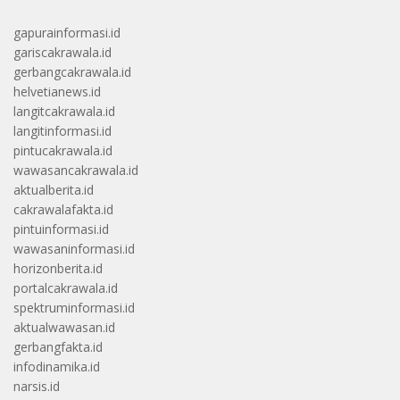
gapurainformasi.id
gariscakrawala.id
gerbangcakrawala.id
helvetianews.id
langitcakrawala.id
langitinformasi.id
pintucakrawala.id
wawasancakrawala.id
aktualberita.id
cakrawalafakta.id
pintuinformasi.id
wawasaninformasi.id
horizonberita.id
portalcakrawala.id
spektruminformasi.id
aktualwawasan.id
gerbangfakta.id
infodinamika.id
narsis.id