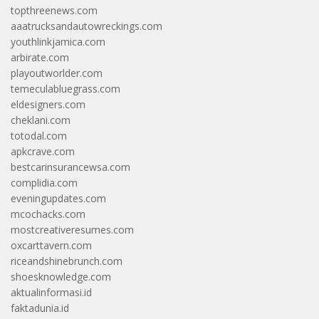
topthreenews.com
aaatrucksandautowreckings.com
youthlinkjamica.com
arbirate.com
playoutworlder.com
temeculabluegrass.com
eldesigners.com
cheklani.com
totodal.com
apkcrave.com
bestcarinsurancewsa.com
complidia.com
eveningupdates.com
mcochacks.com
mostcreativeresumes.com
oxcarttavern.com
riceandshinebrunch.com
shoesknowledge.com
aktualinformasi.id
faktadunia.id