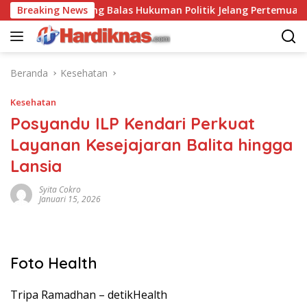
Langsung
AS-China Saling Balas Hukuman Politik Jelang Pertemuan Trump
Breaking News
ke
konten
Beranda
Kesehatan
Kesehatan
Posyandu ILP Kendari Perkuat
Layanan Kesejajaran Balita hingga
Lansia
Syita Cokro
Januari 15, 2026
Foto Health
Tripa Ramadhan –
detikHealth