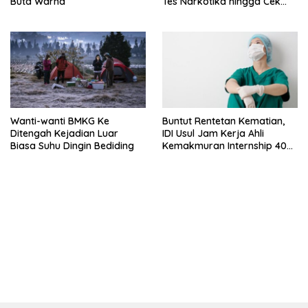
Buta Warna
Tes Narkotika hingga Cek
PMS
Wanti-wanti BMKG Ke
Buntut Rentetan Kematian,
Ditengah Kejadian Luar
IDI Usul Jam Kerja Ahli
Biasa Suhu Dingin Bediding
Kemakmuran Internship 40
Jam Per Minggu
bandar besar starlight princess1000 bagi bonus