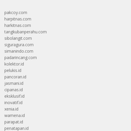
pakcoy.com
harpitnas.com
harkitnas.com
tangkubanperahu.com
sibolangit.com
siguragura.com
simanindo.com
padarincang.com
kolektor.id
pelukis.id
pancoran.id
jasmani.id
cipanas.id
eksklusif.id
inovatif.id
xenia.id
wamena.id
parapat.id
penatapan.id