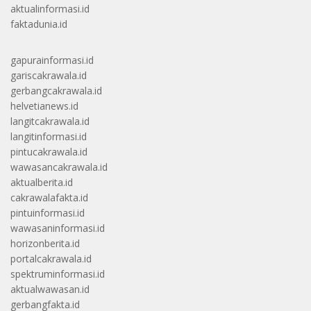
aktualinformasi.id
faktadunia.id
gapurainformasi.id
gariscakrawala.id
gerbangcakrawala.id
helvetianews.id
langitcakrawala.id
langitinformasi.id
pintucakrawala.id
wawasancakrawala.id
aktualberita.id
cakrawalafakta.id
pintuinformasi.id
wawasaninformasi.id
horizonberita.id
portalcakrawala.id
spektruminformasi.id
aktualwawasan.id
gerbangfakta.id