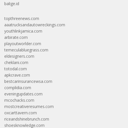
balige.id
topthreenews.com
aaatrucksandautowreckings.com
youthlinkjamica.com
arbirate.com
playoutworlder.com
temeculabluegrass.com
eldesigners.com
cheklani.com
totodal.com
apkcrave.com
bestcarinsurancewsa.com
complidia.com
eveningupdates.com
mcochacks.com
mostcreativeresumes.com
oxcarttavern.com
riceandshinebrunch.com
shoesknowledge.com