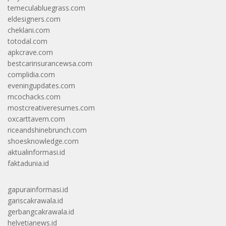
temeculabluegrass.com
eldesigners.com
cheklani.com
totodal.com
apkcrave.com
bestcarinsurancewsa.com
complidia.com
eveningupdates.com
mcochacks.com
mostcreativeresumes.com
oxcarttavern.com
riceandshinebrunch.com
shoesknowledge.com
aktualinformasi.id
faktadunia.id
gapurainformasi.id
gariscakrawala.id
gerbangcakrawala.id
helvetianews.id