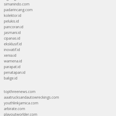
simanindo.com
padarincang.com
kolektor.id
pelukis.id
pancoran.id
jasmani.id
cipanas.id
eksklusif.id
inovatif.id
xenia.id
wamena.id
parapat.id
penatapan.id
balige.id
topthreenews.com
aaatrucksandautowreckings.com
youthlinkjamica.com
arbirate.com
playoutworlder.com