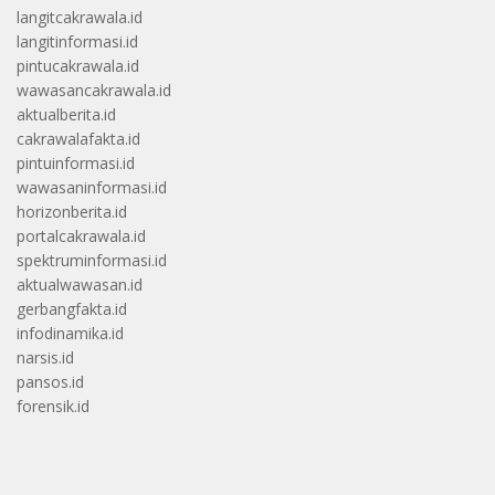
langitcakrawala.id
langitinformasi.id
pintucakrawala.id
wawasancakrawala.id
aktualberita.id
cakrawalafakta.id
pintuinformasi.id
wawasaninformasi.id
horizonberita.id
portalcakrawala.id
spektruminformasi.id
aktualwawasan.id
gerbangfakta.id
infodinamika.id
narsis.id
pansos.id
forensik.id