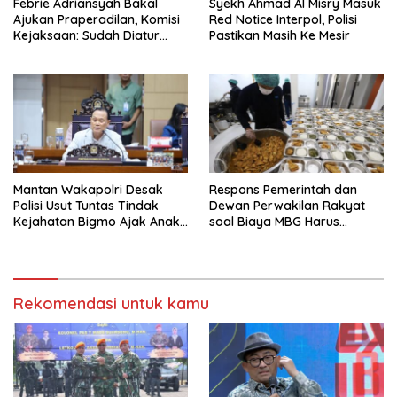
Febrie Adriansyah Bakal
Syekh Ahmad Al Misry Masuk
Ajukan Praperadilan, Komisi
Red Notice Interpol, Polisi
Kejaksaan: Sudah Diatur
Pastikan Masih Ke Mesir
Hukum Kegiatan
Mantan Wakapolri Desak
Respons Pemerintah dan
Polisi Usut Tuntas Tindak
Dewan Perwakilan Rakyat
Kejahatan Bigmo Ajak Anak
soal Biaya MBG Harus
Di Bawah Umur Promosikan
Dipisah Di Biaya
Vape
Pembelajaran
Rekomendasi untuk kamu