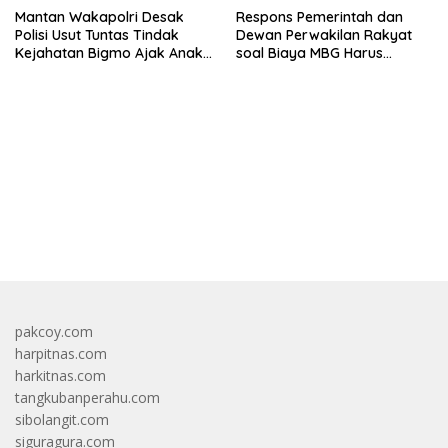
Mantan Wakapolri Desak
Respons Pemerintah dan
Polisi Usut Tuntas Tindak
Dewan Perwakilan Rakyat
Kejahatan Bigmo Ajak Anak
soal Biaya MBG Harus
Di Bawah Umur Promosikan
Dipisah Di Biaya
Vape
Pembelajaran
bandar besar starlight princess1000 bagi bonus
pakcoy.com
harpitnas.com
harkitnas.com
tangkubanperahu.com
sibolangit.com
siguragura.com