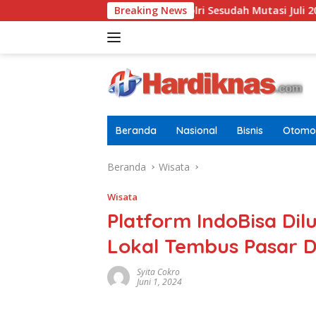
Langsung
baru Di Pusdokkes Polri Sesudah Mutasi Juli 2026
Breaking News
AS-Chi
ke
konten
Beranda
Nasional
Bisnis
Otomot
Beranda
Wisata
Wisata
Platform IndoBisa Dil
Lokal Tembus Pasar D
Syita Cokro
Juni 1, 2024