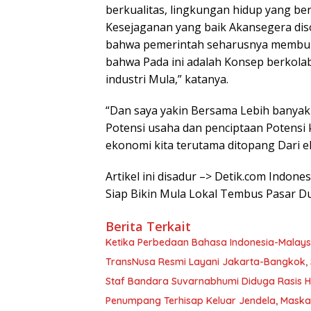
berkualitas, lingkungan hidup yang be
Kesejaganan yang baik Akansegera diso
bahwa pemerintah seharusnya membuk
bahwa Pada ini adalah Konsep berkola
industri Mula,” katanya.
“Dan saya yakin Bersama Lebih banya
Potensi usaha dan penciptaan Potensi
ekonomi kita terutama ditopang Dari ek
Artikel ini disadur –> Detik.com Indone
Siap Bikin Mula Lokal Tembus Pasar D
Berita Terkait
Ketika Perbedaan Bahasa Indonesia-Malay
TransNusa Resmi Layani Jakarta-Bangkok, 
Staf Bandara Suvarnabhumi Diduga Rasis Hi
Penumpang Terhisap Keluar Jendela, Mask