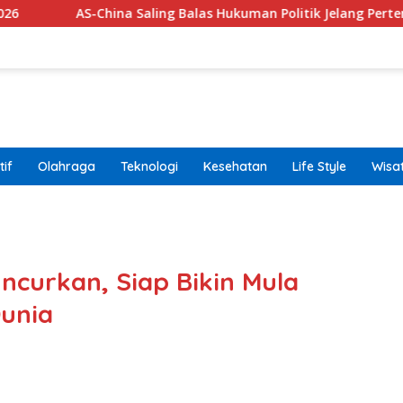
na Saling Balas Hukuman Politik Jelang Pertemuan Trump dan X
if
Olahraga
Teknologi
Kesehatan
Life Style
Wisa
band
uncurkan, Siap Bikin Mula
unia