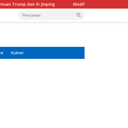
i Jinping
Modifikasi Ayla Vintage dan Gran Max Retro 
ta
Kuliner
ar besar starlight princess1000 bagi bonus