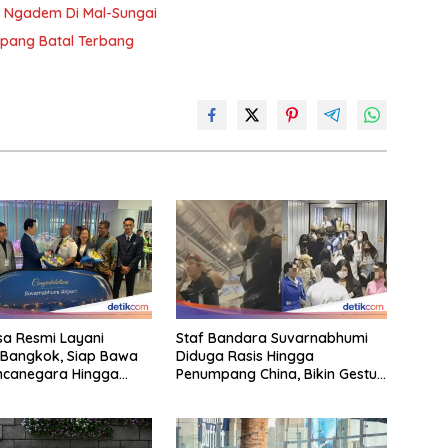
n Ngadem Di Mal-Sungai
mpang Batal Terbang
a Resmi Layani
Staf Bandara Suvarnabhumi
-Bangkok, Siap Bawa
Diduga Rasis Hingga
ncanegara Hingga
Penumpang China, Bikin Gestur
a
Mata Sipit