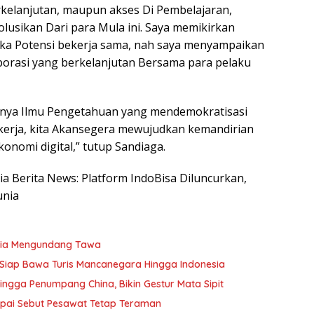
rkelanjutan, maupun akses Di Pembelajaran,
lusikan Dari para Mula ini. Saya memikirkan
a Potensi bekerja sama, nah saya menyampaikan
borasi yang berkelanjutan Bersama para pelaku
knya Ilmu Pengetahuan yang mendemokratisasi
 kerja, kita Akansegera mewujudkan kemandirian
onomi digital,” tutup Sandiaga.
sia Berita News: Platform IndoBisa Diluncurkan,
unia
sia Mengundang Tawa
Siap Bawa Turis Mancanegara Hingga Indonesia
ngga Penumpang China, Bikin Gestur Mata Sipit
apai Sebut Pesawat Tetap Teraman