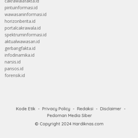
cakrawalafakta.id
pintuinformasi.id
wawasaninformasi.id
horizonberita.id
portalcakrawala.id
spektruminformasi.id
aktualwawasan.id
gerbangfakta.id
infodinamika.id
narsis.id
pansos.id
forensik.id
Kode Etik
Privacy Policy
Redaksi
Disclaimer
Pedoman Media Siber
© Copyright 2024
Hardiknas.com