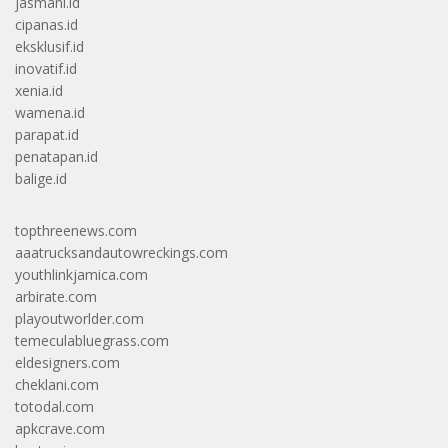
jasmani.id
cipanas.id
eksklusif.id
inovatif.id
xenia.id
wamena.id
parapat.id
penatapan.id
balige.id
topthreenews.com
aaatrucksandautowreckings.com
youthlinkjamica.com
arbirate.com
playoutworlder.com
temeculabluegrass.com
eldesigners.com
cheklani.com
totodal.com
apkcrave.com