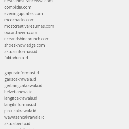
bestcarinsurancewsa.com
complidia.com
eveningupdates.com
mcochacks.com
mostcreativeresumes.com
oxcarttavern.com
riceandshinebrunch.com
shoesknowledge.com
aktualinformasi.id
faktadunia.id
gapurainformasi.id
gariscakrawala.id
gerbangcakrawala.id
helvetianews.id
langitcakrawala.id
langitinformasi.id
pintucakrawala.id
wawasancakrawala.id
aktualberita.id