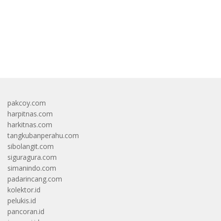
bandar besar starlight princess1000 bagi bonus
pakcoy.com
harpitnas.com
harkitnas.com
tangkubanperahu.com
sibolangit.com
siguragura.com
simanindo.com
padarincang.com
kolektor.id
pelukis.id
pancoran.id