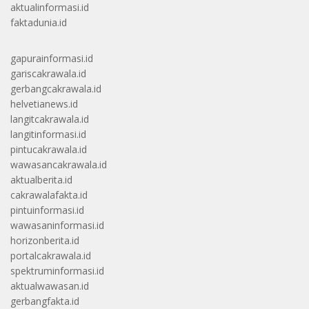
aktualinformasi.id
faktadunia.id
gapurainformasi.id
gariscakrawala.id
gerbangcakrawala.id
helvetianews.id
langitcakrawala.id
langitinformasi.id
pintucakrawala.id
wawasancakrawala.id
aktualberita.id
cakrawalafakta.id
pintuinformasi.id
wawasaninformasi.id
horizonberita.id
portalcakrawala.id
spektruminformasi.id
aktualwawasan.id
gerbangfakta.id