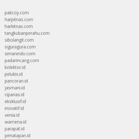
pakcoy.com
harpitnas.com
harkitnas.com
tangkubanperahu.com
sibolangit.com
siguragura.com
simanindo.com
padarincang.com
kolektor.id
pelukis.id
pancoran.id
jasmani.id
cipanas.id
eksklusif.id
inovatif.id
xenia.id
wamena.id
parapat.id
penatapan.id