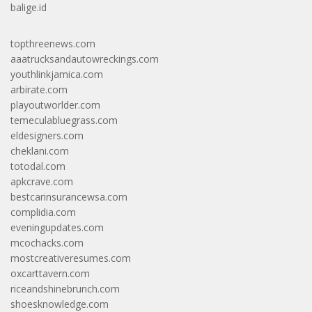
balige.id
topthreenews.com
aaatrucksandautowreckings.com
youthlinkjamica.com
arbirate.com
playoutworlder.com
temeculabluegrass.com
eldesigners.com
cheklani.com
totodal.com
apkcrave.com
bestcarinsurancewsa.com
complidia.com
eveningupdates.com
mcochacks.com
mostcreativeresumes.com
oxcarttavern.com
riceandshinebrunch.com
shoesknowledge.com