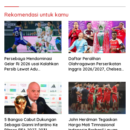
Rekomendasi untuk kamu
Persebaya Mendominasi
Daftar Peralihan
Gelar Ri 2026 usai Kalahkan
Olahragawan Perserikatan
Persib Lewat Adu
Inggris 2026/2027, Chelsea
Pembatasan
Paling Boros!
5 Bangsa Cabut Dukungan
John Herdman Tegaskan
Sebagai Gianni Infantino Ke
Harga Mati Timnasional
Pilpres FIFA 2027-2031
Indonesia Berhasil Lawan