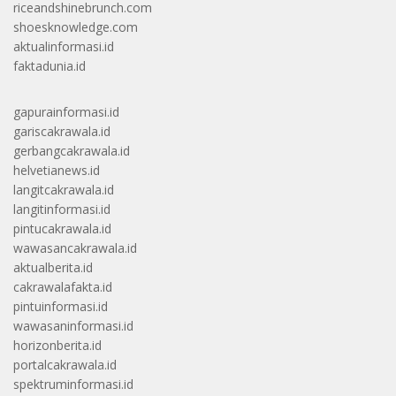
riceandshinebrunch.com
shoesknowledge.com
aktualinformasi.id
faktadunia.id
gapurainformasi.id
gariscakrawala.id
gerbangcakrawala.id
helvetianews.id
langitcakrawala.id
langitinformasi.id
pintucakrawala.id
wawasancakrawala.id
aktualberita.id
cakrawalafakta.id
pintuinformasi.id
wawasaninformasi.id
horizonberita.id
portalcakrawala.id
spektruminformasi.id