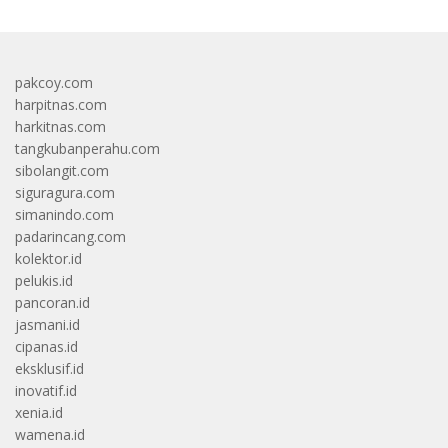
pakcoy.com
harpitnas.com
harkitnas.com
tangkubanperahu.com
sibolangit.com
siguragura.com
simanindo.com
padarincang.com
kolektor.id
pelukis.id
pancoran.id
jasmani.id
cipanas.id
eksklusif.id
inovatif.id
xenia.id
wamena.id