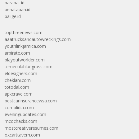
parapat.id
penatapan.id
balige.id
topthreenews.com
aaatrucksandautowreckings.com
youthlinkjamica.com
arbirate.com
playoutworlder.com
temeculabluegrass.com
eldesigners.com
cheklani.com
totodal.com
apkcrave.com
bestcarinsurancewsa.com
complidia.com
eveningupdates.com
mcochacks.com
mostcreativeresumes.com
oxcarttavern.com