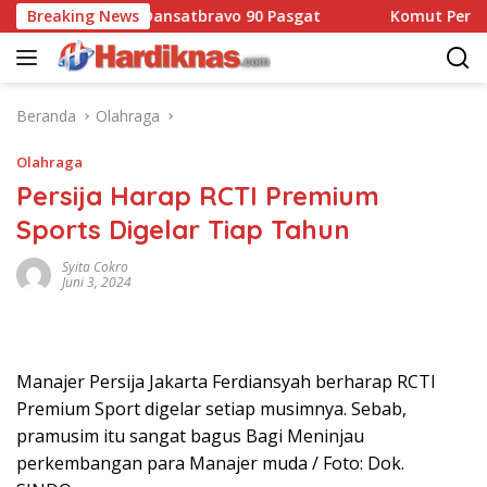
Langsung
 Resmi Jabat Dansatbravo 90 Pasgat
Breaking News
Komut Pertamina 
ke
konten
Beranda
Olahraga
Olahraga
Persija Harap RCTI Premium
Sports Digelar Tiap Tahun
Syita Cokro
Juni 3, 2024
Manajer Persija Jakarta Ferdiansyah berharap RCTI
Premium Sport digelar setiap musimnya. Sebab,
pramusim itu sangat bagus Bagi Meninjau
perkembangan para Manajer muda / Foto: Dok.