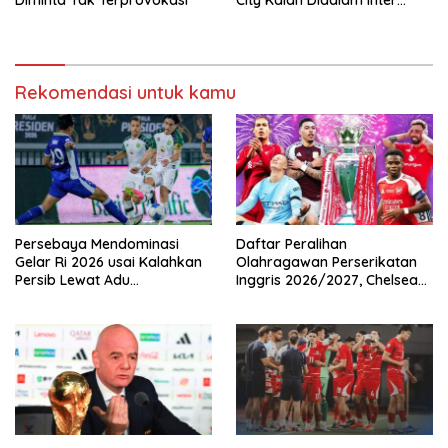
Diminta Tak Terprovokasi
City Kalah Didalam Inter
Milan
Rekomendasi untuk kamu
Persebaya Mendominasi
Daftar Peralihan
Gelar Ri 2026 usai Kalahkan
Olahragawan Perserikatan
Persib Lewat Adu
Inggris 2026/2027, Chelsea
Pembatasan
Paling Boros!