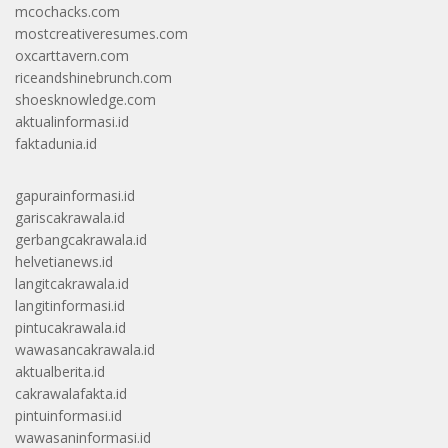
mcochacks.com
mostcreativeresumes.com
oxcarttavern.com
riceandshinebrunch.com
shoesknowledge.com
aktualinformasi.id
faktadunia.id
gapurainformasi.id
gariscakrawala.id
gerbangcakrawala.id
helvetianews.id
langitcakrawala.id
langitinformasi.id
pintucakrawala.id
wawasancakrawala.id
aktualberita.id
cakrawalafakta.id
pintuinformasi.id
wawasaninformasi.id