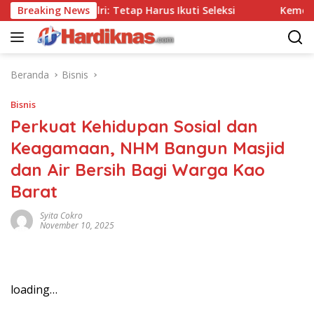
Langsung
a Tes, Polri: Tetap Harus Ikuti Seleksi
Breaking News
Kemenpar Doro
ke
konten
Beranda
Bisnis
Bisnis
Perkuat Kehidupan Sosial dan
Keagamaan, NHM Bangun Masjid
dan Air Bersih Bagi Warga Kao
Barat
Syita Cokro
November 10, 2025
loading…