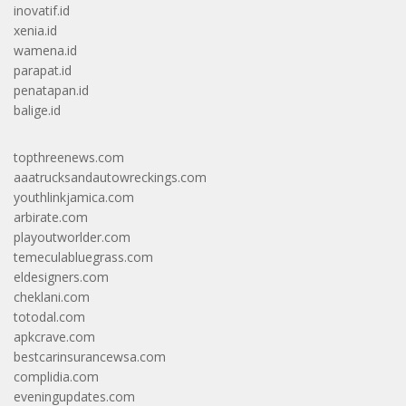
inovatif.id
xenia.id
wamena.id
parapat.id
penatapan.id
balige.id
topthreenews.com
aaatrucksandautowreckings.com
youthlinkjamica.com
arbirate.com
playoutworlder.com
temeculabluegrass.com
eldesigners.com
cheklani.com
totodal.com
apkcrave.com
bestcarinsurancewsa.com
complidia.com
eveningupdates.com