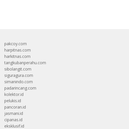
bandar besar starlight princess1000 bagi bonus
pakcoy.com
harpitnas.com
harkitnas.com
tangkubanperahu.com
sibolangit.com
siguragura.com
simanindo.com
padarincang.com
kolektor.id
pelukis.id
pancoran.id
jasmani.id
cipanas.id
eksklusif.id