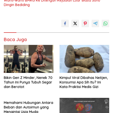
Wanti-wanti BMKG Ke Ditengah Kejadian Luar Biasa Suhu
Dingin Bediding
Baca Juga
Bikin Gen Z Minder, Nenek 70
Kimpul Viral Dibahas Netijen,
Tahun Ini Punya Tubuh Segar
Konsumsi Apa Sih Itu? Ini
dan Berotot
Kata Praktisi Medis Gizi
Memahami Hubungan Antara
Beban dan Autoimun yang
Mengintai Usia Muda