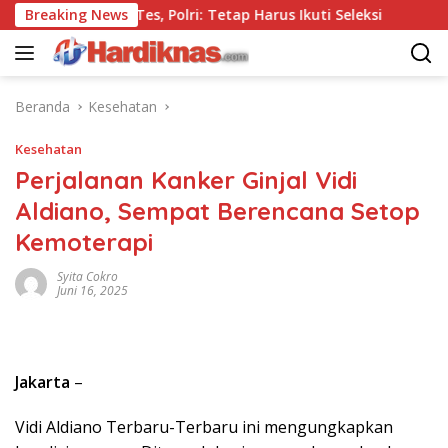
Langsung
si Tanpa Tes, Polri: Tetap Harus Ikuti Seleksi
Breaking News
Kemenpa
ke
konten
Beranda
Kesehatan
Kesehatan
Perjalanan Kanker Ginjal Vidi
Aldiano, Sempat Berencana Setop
Kemoterapi
Syita Cokro
Juni 16, 2025
Jakarta
–
Vidi Aldiano Terbaru-Terbaru ini mengungkapkan