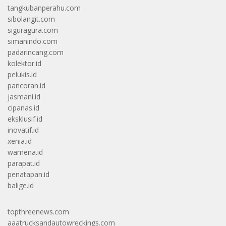
tangkubanperahu.com
sibolangit.com
siguragura.com
simanindo.com
padarincang.com
kolektor.id
pelukis.id
pancoran.id
jasmani.id
cipanas.id
eksklusif.id
inovatif.id
xenia.id
wamena.id
parapat.id
penatapan.id
balige.id
topthreenews.com
aaatrucksandautowreckings.com