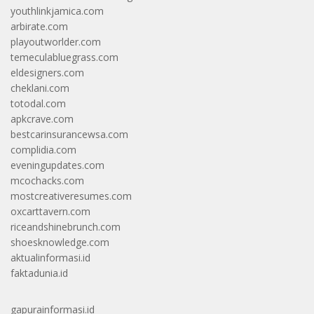
youthlinkjamica.com
arbirate.com
playoutworlder.com
temeculabluegrass.com
eldesigners.com
cheklani.com
totodal.com
apkcrave.com
bestcarinsurancewsa.com
complidia.com
eveningupdates.com
mcochacks.com
mostcreativeresumes.com
oxcarttavern.com
riceandshinebrunch.com
shoesknowledge.com
aktualinformasi.id
faktadunia.id
gapurainformasi.id