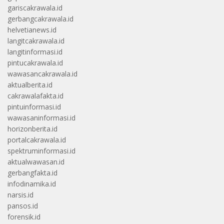
gariscakrawala.id
gerbangcakrawala.id
helvetianews.id
langitcakrawala.id
langitinformasi.id
pintucakrawala.id
wawasancakrawala.id
aktualberita.id
cakrawalafakta.id
pintuinformasi.id
wawasaninformasi.id
horizonberita.id
portalcakrawala.id
spektruminformasi.id
aktualwawasan.id
gerbangfakta.id
infodinamika.id
narsis.id
pansos.id
forensik.id