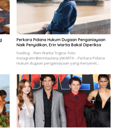
g
Perkara Pidana Hukum Dugaan Penganiayaan
Naik Penyidikan, Erin Wartia Bakal Diperiksa
loading… Rien Wartia Trigina. Foto:
Instagram/@erintaulany JAKARTA – Perkara Pidana
Hukum dugaan penganiayaan yang menyeret…