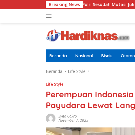
Langsung
baru Di Pusdokkes Polri Sesudah Mutasi Juli 2026
Breaking News
AS-Chi
ke
konten
Beranda
Nasional
Bisnis
Otomot
Beranda
Life Style
Life Style
Perempuan Indonesia 
Payudara Lewat Langk
Syita Cokro
November 7, 2025