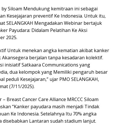
by Siloam Mendukung kemitraan ini sebagai
n Kesejajaran preventif Ke Indonesia. Untuk itu,
uat SELANGKAH Mengadakan Webinar bertajuk
er Payudara: Didalam Pelatihan Ke Aksi
er 2025.
fektif Untuk menekan angka kematian akibat kanker
ak Akansegera berjalan tanpa kesadaran kolektif.
si inisiatif Satkaara Communications yang
ia, dua kelompok yang Memiliki pengaruh besar
l peduli Kesejajaran,” ujar PMO SELANGKAH,
mat (7/11/2025).
r – Breast Cancer Care Alliance MRCCC Siloam
askan “Kanker payudara masih menjadi Tindak
uan Ke Indonesia. Setelahnya Itu 70% angka
 disebabkan Lantaran sudah stadium lanjut.