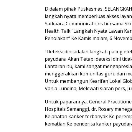
Didalam pihak Puskesmas, SELANGKAH 
langkah nyata memperluas akses layana
Satkaara Communications bersama Sk
Health Talk “Langkah Nyata Lawan Kank
Penolakan” Ke Kamis malam, 6 Novemb
“Deteksi dini adalah langkah paling e
payudara. Akan Tetapi deteksi dini tid
Lantaran itu, kami sangat mengapresia
menggerakkan komunitas guru dan med
Untuk membangun Kearifan Lokal Globa
Vania Lundina, Melewati siaran pers, Ju
Untuk paparannya, General Practitione
Hospitals Semanggi, dr. Rosary meneg
Kejahatan kanker terbanyak Ke peremp
kematian Ke penderita kanker payudara