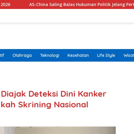
na Saling Balas Hukuman Politik Jelang Pertemuan Trump dan X
if
Olahraga
Teknologi
Kesehatan
Life Style
Wisa
band
Diajak Deteksi Dini Kanker
ah Skrining Nasional