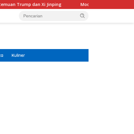
i Jinping
Modifikasi Ayla Vintage dan Gran Max Retro 
ta
Kuliner
ar besar starlight princess1000 bagi bonus