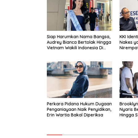
Siap Harumkan Nama Bangsa,
KKI Ident
Audrey Bianca Bertolak Hingga
Nakes y
Vietnam Wakili Indonesia Di
Nirempat
Miss World 2026
Perkara Pidana Hukum Dugaan
Brookly
Penganiayaan Naik Penyidikan,
Nyaris B
Erin Wartia Bakal Diperiksa
Hingga S