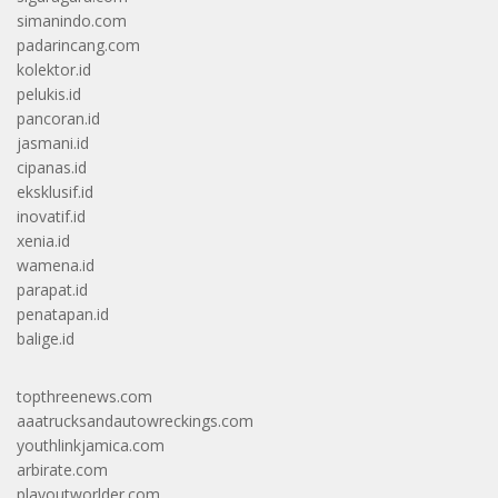
simanindo.com
padarincang.com
kolektor.id
pelukis.id
pancoran.id
jasmani.id
cipanas.id
eksklusif.id
inovatif.id
xenia.id
wamena.id
parapat.id
penatapan.id
balige.id
topthreenews.com
aaatrucksandautowreckings.com
youthlinkjamica.com
arbirate.com
playoutworlder.com