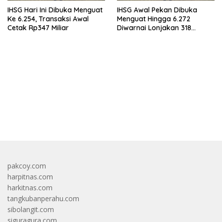
IHSG Hari Ini Dibuka Menguat
IHSG Awal Pekan Dibuka
Ke 6.254, Transaksi Awal
Menguat Hingga 6.272
Cetak Rp347 Miliar
Diwarnai Lonjakan 318
Saham
bandar besar starlight princess1000 bagi bonus
pakcoy.com
harpitnas.com
harkitnas.com
tangkubanperahu.com
sibolangit.com
siguragura.com