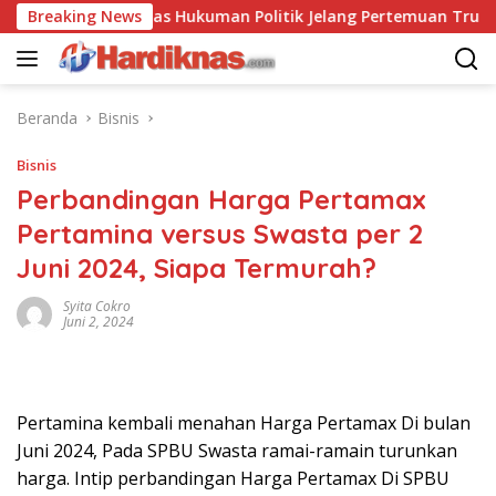
Langsung
a Saling Balas Hukuman Politik Jelang Pertemuan Trump dan Xi
Breaking News
ke
konten
Beranda
Bisnis
Bisnis
Perbandingan Harga Pertamax
Pertamina versus Swasta per 2
Juni 2024, Siapa Termurah?
Syita Cokro
Juni 2, 2024
Pertamina kembali menahan Harga Pertamax Di bulan
Juni 2024, Pada SPBU Swasta ramai-ramain turunkan
harga. Intip perbandingan Harga Pertamax Di SPBU