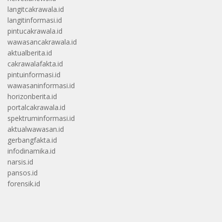
langitcakrawala.id
langitinformasi.id
pintucakrawala.id
wawasancakrawala.id
aktualberita.id
cakrawalafakta.id
pintuinformasi.id
wawasaninformasi.id
horizonberita.id
portalcakrawala.id
spektruminformasi.id
aktualwawasan.id
gerbangfakta.id
infodinamika.id
narsis.id
pansos.id
forensik.id