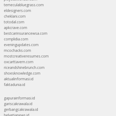
temeculabluegrass.com
eldesigners.com
cheklani.com
totodal.com
apkcrave.com
bestcarinsurancewsa.com
complidia.com
eveningupdates.com
mcochacks.com
mostcreativeresumes.com
oxcarttavern.com
riceandshinebrunch.com
shoesknowledge.com
aktualinformasi.id
faktadunia.id
gapurainformasi.id
gariscakrawala.id
gerbangcakrawala.id
helvetianews.id