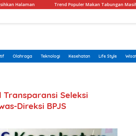
n
Trend Populer Makan Tabungan Masih Terjadi? Eko
if
Olahraga
Teknologi
Kesehatan
Life Style
Wisa
band
l Transparansi Seleksi
as-Direksi BPJS