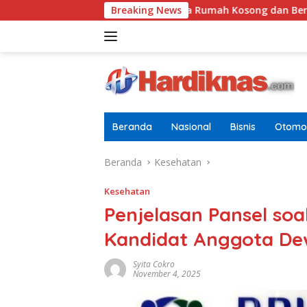
Langsung
k
Tugasnya Jaga Rumah Kosong dan Bersihkan Halama
Breaking News
ke
konten
Beranda
Nasional
Bisnis
Otomot
Beranda
Kesehatan
Kesehatan
Penjelasan Pansel soa
Kandidat Anggota Dew
Syita Cokro
November 4, 2025