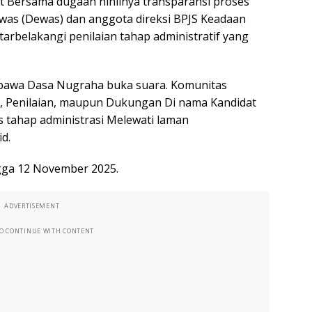
t Bersama dugaan nihilnya transparansi proses
was (Dewas) dan anggota direksi BPJS Keadaan
atarbelakangi penilaian tahap administratif yang
Wibawa Dasa Nugraha buka suara. Komunitas
, Penilaian, maupun Dukungan Di nama Kandidat
s tahap administrasi Melewati laman
id.
gga 12 November 2025.
ADVERTISEMENT
TO CONTINUE WITH CONTENT