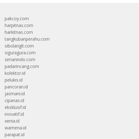
pakcoy.com
harpitnas.com
harkitnas.com
tangkubanperahu.com
sibolangit.com
siguragura.com
simanindo.com
padarincang.com
kolektor.id
pelukis.id
pancoran.id
jasmani.id
cipanas.id
eksklusif.id
inovatif.id
xenia.id
wamena.id
parapat.id