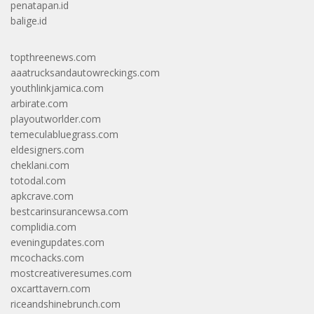
penatapan.id
balige.id
topthreenews.com
aaatrucksandautowreckings.com
youthlinkjamica.com
arbirate.com
playoutworlder.com
temeculabluegrass.com
eldesigners.com
cheklani.com
totodal.com
apkcrave.com
bestcarinsurancewsa.com
complidia.com
eveningupdates.com
mcochacks.com
mostcreativeresumes.com
oxcarttavern.com
riceandshinebrunch.com