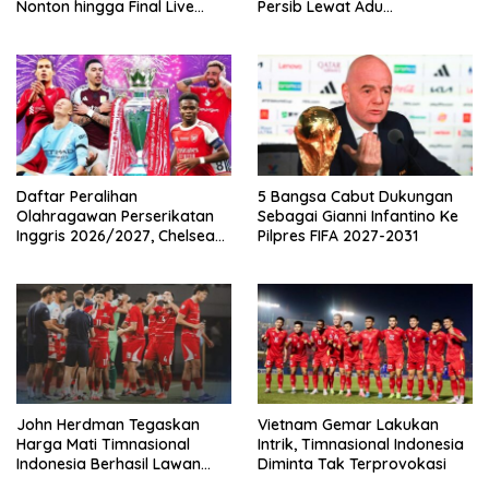
Nonton hingga Final Live
Persib Lewat Adu
Pemutaran Online Di VISION+
Pembatasan
Daftar Peralihan
5 Bangsa Cabut Dukungan
Olahragawan Perserikatan
Sebagai Gianni Infantino Ke
Inggris 2026/2027, Chelsea
Pilpres FIFA 2027-2031
Paling Boros!
John Herdman Tegaskan
Vietnam Gemar Lakukan
Harga Mati Timnasional
Intrik, Timnasional Indonesia
Indonesia Berhasil Lawan
Diminta Tak Terprovokasi
Singapura