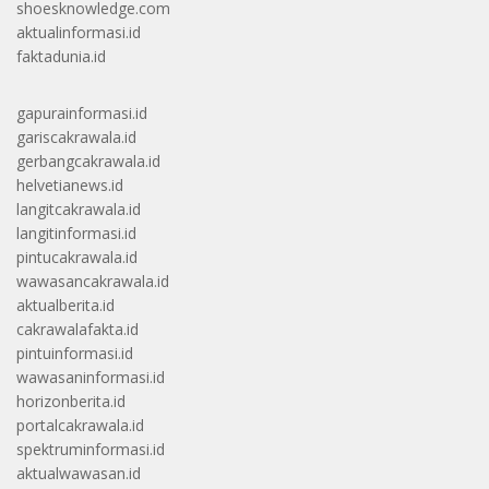
shoesknowledge.com
aktualinformasi.id
faktadunia.id
gapurainformasi.id
gariscakrawala.id
gerbangcakrawala.id
helvetianews.id
langitcakrawala.id
langitinformasi.id
pintucakrawala.id
wawasancakrawala.id
aktualberita.id
cakrawalafakta.id
pintuinformasi.id
wawasaninformasi.id
horizonberita.id
portalcakrawala.id
spektruminformasi.id
aktualwawasan.id