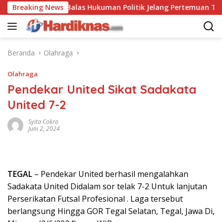
Langsung
hina Saling Balas Hukuman Politik Jelang Pertemuan Trump dan
Breaking News
ke
konten
Beranda
Olahraga
Olahraga
Pendekar United Sikat Sadakata
United 7-2
Syita Cokro
Juni 2, 2024
TEGAL
– Pendekar United berhasil mengalahkan
Sadakata United Didalam sor telak 7-2 Untuk lanjutan
Perserikatan Futsal Profesional . Laga tersebut
berlangsung Hingga GOR Tegal Selatan, Tegal, Jawa Di,