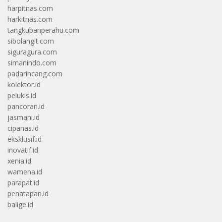
harpitnas.com
harkitnas.com
tangkubanperahu.com
sibolangit.com
siguragura.com
simanindo.com
padarincang.com
kolektor.id
pelukis.id
pancoran.id
jasmani.id
cipanas.id
eksklusif.id
inovatif.id
xenia.id
wamena.id
parapat.id
penatapan.id
balige.id