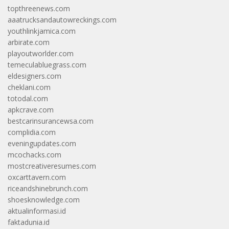
topthreenews.com
aaatrucksandautowreckings.com
youthlinkjamica.com
arbirate.com
playoutworlder.com
temeculabluegrass.com
eldesigners.com
cheklani.com
totodal.com
apkcrave.com
bestcarinsurancewsa.com
complidia.com
eveningupdates.com
mcochacks.com
mostcreativeresumes.com
oxcarttavern.com
riceandshinebrunch.com
shoesknowledge.com
aktualinformasi.id
faktadunia.id