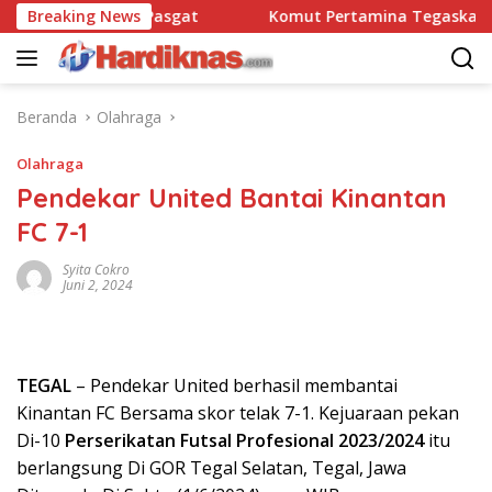
Langsung
satbravo 90 Pasgat
Breaking News
Komut Pertamina Tegaskan Tak B
ke
konten
Beranda
Olahraga
Olahraga
Pendekar United Bantai Kinantan
FC 7-1
Syita Cokro
Juni 2, 2024
TEGAL
– Pendekar United berhasil membantai
Kinantan FC Bersama skor telak 7-1. Kejuaraan pekan
Di-10
Perserikatan Futsal Profesional 2023/2024
itu
berlangsung Di GOR Tegal Selatan, Tegal, Jawa