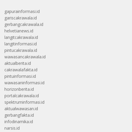
gapurainformasi.id
gariscakrawala.id
gerbangcakrawala.id
helvetianews.id
langitcakrawala.id
langitinformasi.id
pintucakrawala.id
wawasancakrawala.id
aktualberita.id
cakrawalafakta.id
pintuinformasi.id
wawasaninformasi.id
horizonberita.id
portalcakrawala.id
spektruminformasi.id
aktualwawasan.id
gerbangfakta.id
infodinamika.id
narsis.id