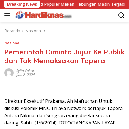
Langsung
Breaking News
Trend Populer Makan Tabungan Masih Terjadi? Ekon
ke
konten
Beranda
Nasional
Nasional
Pemerintah Diminta Jujur Ke Publik
dan Tak Memaksakan Tapera
Syita Cokro
Juni 2, 2024
Direktur Eksekutif Prakarsa, Ah Maftuchan Untuk
diskusi Polemik MNC Trijaya Network bertajuk Tapera
Antara Nikmat dan Sengsara yang digelar secara
daring, Sabtu (1/6/2024). FOTO/TANGKAPAN LAYAR