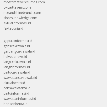
mostcreativeresumes.com
oxcarttavern.com
riceandshinebrunch.com
shoesknowledge.com
aktualinformasi.id
faktadunia.id
gapurainformasi.id
gariscakrawala.id
gerbangcakrawala.id
helvetianews.id
langitcakrawala.id
langitinformasi.id
pintucakrawala.id
wawasancakrawala.id
aktualberita.id
cakrawalafakta.id
pintuinformasi.id
wawasaninformasi.id
horizonberita.id