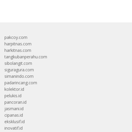
bandar besar starlight princess1000 bagi bonus
pakcoy.com
harpitnas.com
harkitnas.com
tangkubanperahu.com
sibolangit.com
siguragura.com
simanindo.com
padarincang.com
kolektor.id
pelukis.id
pancoran.id
jasmani.id
cipanas.id
eksklusif.id
inovatif.id