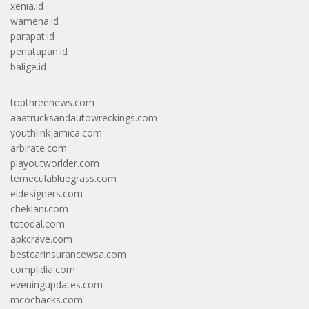
xenia.id
wamena.id
parapat.id
penatapan.id
balige.id
topthreenews.com
aaatrucksandautowreckings.com
youthlinkjamica.com
arbirate.com
playoutworlder.com
temeculabluegrass.com
eldesigners.com
cheklani.com
totodal.com
apkcrave.com
bestcarinsurancewsa.com
complidia.com
eveningupdates.com
mcochacks.com