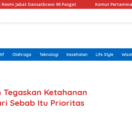
ansatbravo 90 Pasgat
Komut Pertamina Tegaskan Tak
if
Olahraga
Teknologi
Kesehatan
Life Style
Wisa
band
n Tegaskan Ketahanan
i Sebab Itu Prioritas