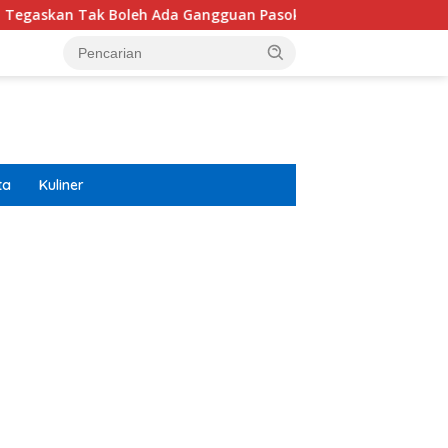
 Boleh Ada Gangguan Pasokan
Isuzu Pajang Modifikasi
ta
Kuliner
ar besar starlight princess1000 bagi bonus